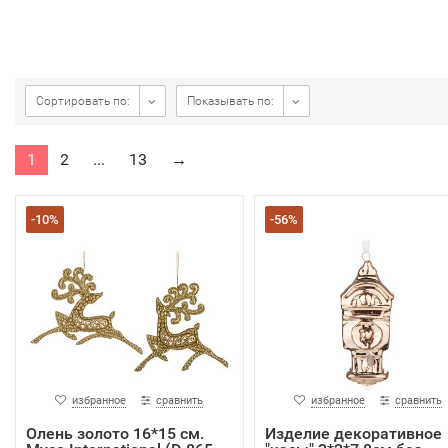
Сортировать по:
Показывать по:
1
2
...
13
→
-10%
-56%
избранное
сравнить
избранное
сравнить
Олень золото 16*15 см.
Изделие декоративное