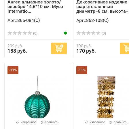
Ангел алмазное золото/
Декоративное изделие
серебро 14,6*10 см. Myco
шар стеклянный
Internatio...
диаметр=8 см. высота=.
Арт.:865-084(C)
Арт.:862-108(C)
(0)
(0)
209 руб.
190 руб.
188 руб.
170 руб.
-11%
-11%
избранное
сравнить
избранное
сравнить