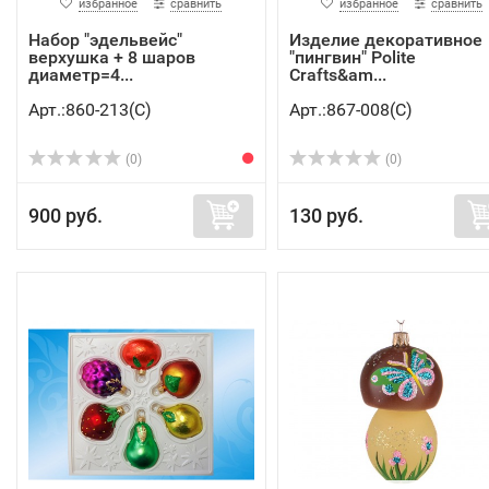
избранное
сравнить
избранное
сравнить
Набор "эдельвейс"
Изделие декоративное
верхушка + 8 шаров
"пингвин" Polite
диаметр=4...
Crafts&am...
Арт.:860-213(C)
Арт.:867-008(C)
(0)
(0)
900 руб.
130 руб.