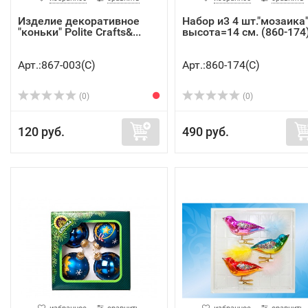
Изделие декоративное
Набор и3 4 шт."мозаика
"коньки" Polite Crafts&...
высота=14 см. (860-174
Арт.:867-003(C)
Арт.:860-174(C)
(0)
(0)
120 руб.
490 руб.