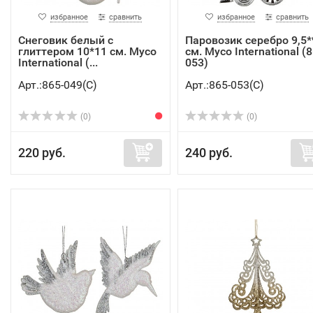
избранное
сравнить
избранное
сравнить
Снеговик белый с
Паровозик серебро 9,5*
глиттером 10*11 см. Myco
см. Myco International (8
International (...
053)
Арт.:865-049(C)
Арт.:865-053(C)
(0)
(0)
220 руб.
240 руб.