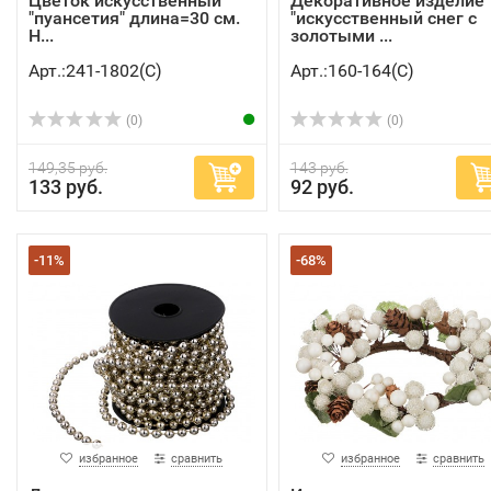
Цветок искусственный
Декоративное изделие
"пуансетия" длина=30 см.
"искусственный снег с
H...
золотыми ...
Арт.:241-1802(C)
Арт.:160-164(C)
(0)
(0)
149,35 руб.
143 руб.
133 руб.
92 руб.
-11%
-68%
избранное
сравнить
избранное
сравнить