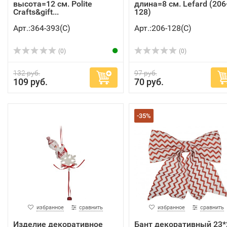
высота=12 см. Polite
длина=8 см. Lefard (206
Crafts&gift...
128)
Арт.:364-393(C)
Арт.:206-128(C)
(0)
(0)
132 руб.
97 руб.
109 руб.
70 руб.
-35%
избранное
сравнить
избранное
сравнить
Изделие декоративное
Бант декоративный 23*