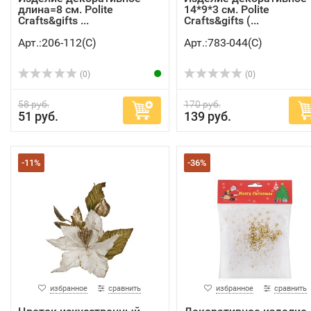
длина=8 см. Polite
14*9*3 см. Polite
Crafts&gifts ...
Crafts&gifts (...
Арт.:206-112(C)
Арт.:783-044(C)
(0)
(0)
58 руб.
170 руб.
51 руб.
139 руб.
-11%
-36%
избранное
сравнить
избранное
сравнить