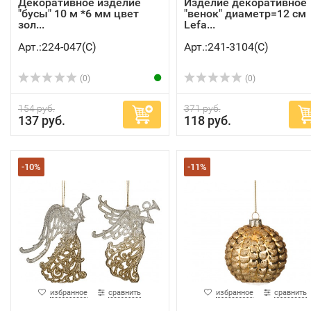
Декоративное изделие
Изделие декоративное
"бусы" 10 м *6 мм цвет
"венок" диаметр=12 см
зол...
Lefa...
Арт.:224-047(C)
Арт.:241-3104(C)
(0)
(0)
154 руб.
371 руб.
137 руб.
118 руб.
-10%
-11%
избранное
сравнить
избранное
сравнить