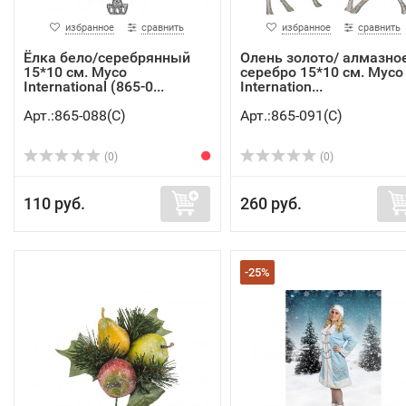
избранное
сравнить
избранное
сравнить
Ёлка бело/серебрянный
Олень золото/ алмазно
15*10 см. Myco
серебро 15*10 см. Myco
International (865-0...
Internation...
Арт.:865-088(C)
Арт.:865-091(C)
(0)
(0)
110 руб.
260 руб.
-25%