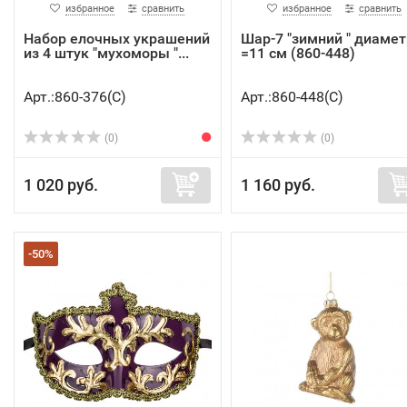
избранное
сравнить
избранное
сравнить
Набор елочных украшений
Шар-7 "зимний " диамет
из 4 штук "мухоморы "...
=11 см (860-448)
Арт.:860-376(C)
Арт.:860-448(C)
(0)
(0)
1 020 руб.
1 160 руб.
-50%