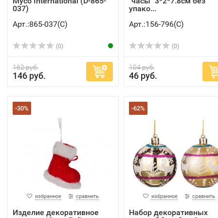
Myco International (D-865-
"часы" 3*2*7.8см без
037)
упако...
Арт.:865-037(C)
Арт.:156-796(C)
(0)
(0)
162 руб.
104 руб.
146 руб.
46 руб.
-30%
-62%
избранное
сравнить
избранное
сравнить
Изделие декоративное
Набор декоративных