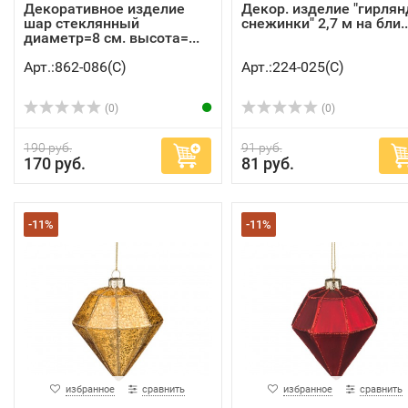
Декоративное изделие
Декор. изделие "гирлян
шар стеклянный
снежинки" 2,7 м на бли..
диаметр=8 см. высота=...
Арт.:862-086(C)
Арт.:224-025(C)
(0)
(0)
190 руб.
91 руб.
170 руб.
81 руб.
-11%
-11%
избранное
сравнить
избранное
сравнить