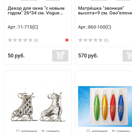
Декор для окна "с новым
Матрёшка "звонкая"
годом" 26*34 см. Vogue...
высота=9 см. Оао"елочка
Арт.:11-715(C)
Арт.:860-100(C)
(0)
(0)
50 руб.
570 руб.
избранное
сравнить
избранное
сравнить