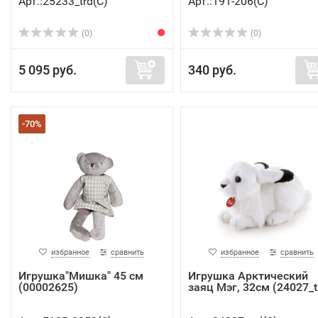
Арт.:25233_trd(C)
Арт.:191-206(C)
(0)
(0)
5 095 руб.
340 руб.
-70%
избранное
сравнить
избранное
сравнить
Игрушка"Мишка" 45 см
Игрушка Арктический
(00002625)
заяц Мэг, 32см (24027_t