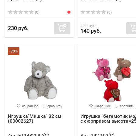
(0)
(0)
470 руб.
230 руб.
140 руб.
-70%
избранное
сравнить
избранное
сравнить
Игрушка"Мишка" 32 см
Игрушка "бегемотик мэ
(00002627)
с сюрпризом высота=25 
Арт.:FT1432097(C)
Арт.:192-102(C)