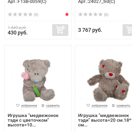
Арт.:F13B-0059(C)
Арт.:24027_trd(C)
(0)
(0)
1 440 руб.
3 767 руб.
430 руб.
избранное
сравнить
избранное
сравнить
Игрушка "медвежонок
Игрушка "медвежонок
тэди с цветочком"
тэди" высота=20 см.18*
высота=10...
см...