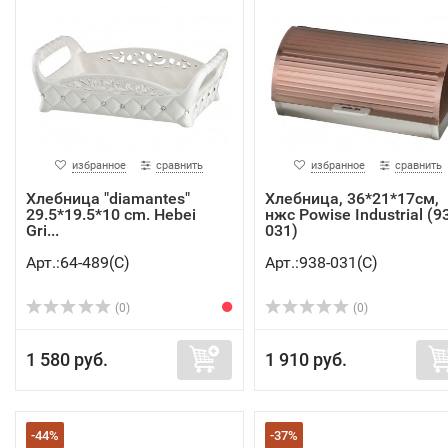
избранное
сравнить
избранное
сравнить
Хлебница "diamantes"
Хлебница, 36*21*17см,
29.5*19.5*10 cm. Hebei
нжс Powise Industrial (9
Gri...
031)
Арт.:64-489(C)
Арт.:938-031(C)
(0)
(0)
1 580 руб.
1 910 руб.
-44%
-37%