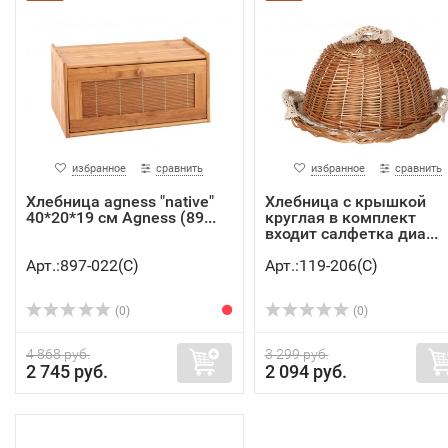
избранное
сравнить
избранное
сравнить
Хлебница agness "native"
Хлебница с крышкой
40*20*19 см Agness (89...
круглая в комплект
входит салфетка диа...
Арт.:897-022(C)
Арт.:119-206(C)
(0)
(0)
4 868 руб.
3 299 руб.
2 745 руб.
2 094 руб.