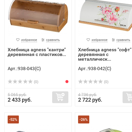
избранное
сравнить
избранное
сравнить
Хлебница agness "кантри"
Хлебница agness "софт"
деревянная с пластиков...
деревянная с
металлическ...
Арт.:938-043(C)
Арт.:938-042(C)
(0)
(0)
5 065 руб.
4 736 руб.
2 433 руб.
2 722 руб.
-52%
-26%