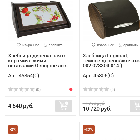
избранное
сравнить
избранное
сравнить
Хлебница деревянная с
Хлебница Legnoart,
керамическими
темное дерево/эко-кож
вставками Овощное асс...
002.023304.014 )
Арт.:46354(C)
Арт.:46305(C)
(0)
(0)
11 700 руб.
4 640 руб.
10 720 руб.
-8%
-32%