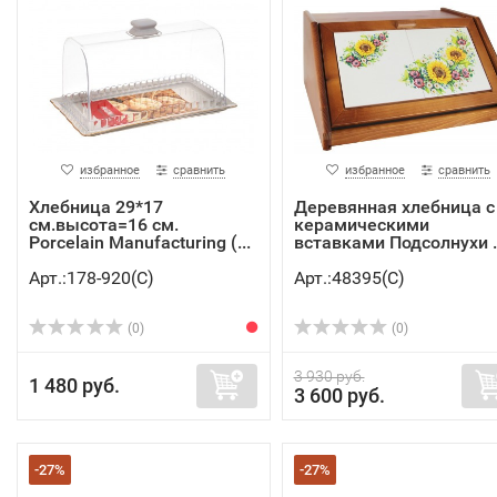
избранное
сравнить
избранное
сравнить
Хлебница 29*17
Деревянная хлебница с
см.высота=16 см.
керамическими
Porcelain Manufacturing (...
вставками Подсолнухи ..
Арт.:178-920(C)
Арт.:48395(C)
(0)
(0)
3 930 руб.
1 480 руб.
3 600 руб.
-27%
-27%