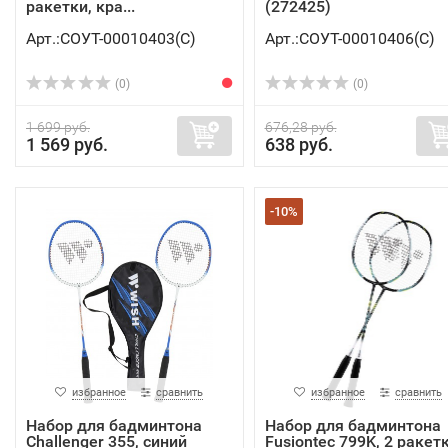
ракетки, кра...
(272425)
Арт.:СОУТ-00010403(C)
Арт.:СОУТ-00010406(C)
(0)
(0)
1 699 руб.
676,28 руб.
1 569 руб.
638 руб.
-10%
избранное
сравнить
избранное
сравнить
Набор для бадминтона
Набор для бадминтона
Challenger 355, синий
Fusiontec 799K, 2 ракетк