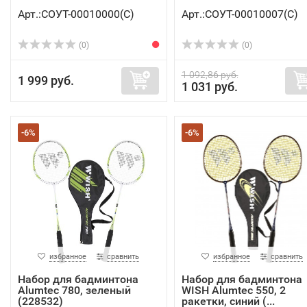
Арт.:СОУТ-00010000(C)
Арт.:СОУТ-00010007(C)
(0)
(0)
1 092,86 руб.
1 999 руб.
1 031 руб.
-6%
-6%
избранное
сравнить
избранное
сравнить
Набор для бадминтона
Набор для бадминтона
Alumtec 780, зеленый
WISH Alumtec 550, 2
(228532)
ракетки, синий (...