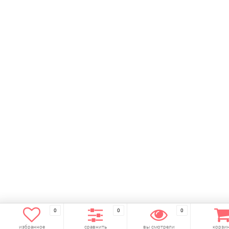
0
0
0
избранное
сравнить
вы смотрели
корзи