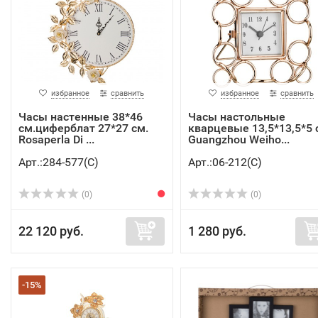
избранное
сравнить
избранное
сравнить
Часы настенные 38*46
Часы настольные
см.циферблат 27*27 см.
кварцевые 13,5*13,5*5 
Rosaperla Di ...
Guangzhou Weiho...
Арт.:284-577(C)
Арт.:06-212(C)
(0)
(0)
22 120 руб.
1 280 руб.
-15%