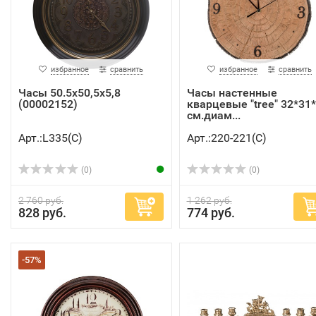
избранное
сравнить
избранное
сравнить
Часы 50.5х50,5х5,8
Часы настенные
(00002152)
кварцевые "tree" 32*31
см.диам...
Арт.:L335(C)
Арт.:220-221(C)
(0)
(0)
2 760 руб.
1 262 руб.
828 руб.
774 руб.
-57%