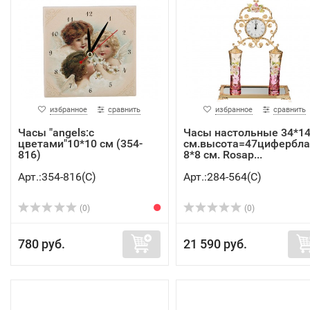
избранное
сравнить
избранное
сравнить
Часы "angels:с
Часы настольные 34*1
цветами"10*10 см (354-
см.высота=47цифербла
816)
8*8 см. Rosap...
Арт.:354-816(C)
Арт.:284-564(C)
(0)
(0)
780 руб.
21 590 руб.