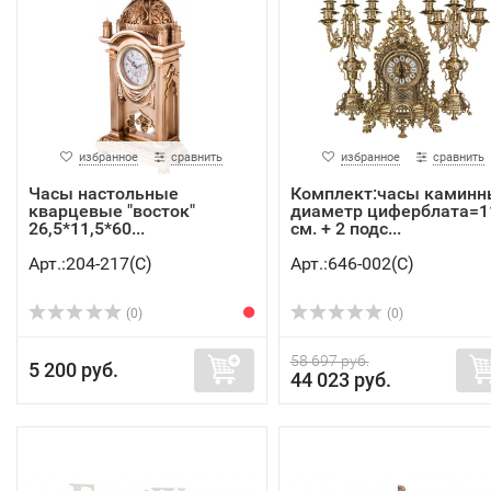
избранное
сравнить
избранное
сравнить
Часы настольные
Комплект:часы каминн
кварцевые "восток"
диаметр циферблата=1
26,5*11,5*60...
см. + 2 подс...
Арт.:204-217(C)
Арт.:646-002(C)
(0)
(0)
58 697 руб.
5 200 руб.
44 023 руб.