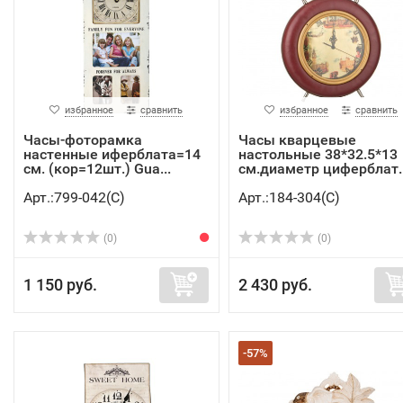
избранное
сравнить
избранное
сравнить
Часы-фоторамка
Часы кварцевые
настенные иферблата=14
настольные 38*32.5*13
см. (кор=12шт.) Gua...
см.диаметр циферблат..
Арт.:799-042(C)
Арт.:184-304(C)
(0)
(0)
1 150 руб.
2 430 руб.
-57%