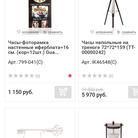
избранное
сравнить
избранное
сравнить
Часы-фоторамка
Часы напольные на
настенные иферблата=16
треноге 72*72*159 (TT-
см. (кор=12шт.) Gua...
00000242)
Арт.:799-041(C)
Арт.:IK46548(C)
(0)
(0)
19 900 руб.
1 150 руб.
5 970 руб.