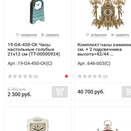
избранное
сравнить
избранное
сравнить
19-OA-450-CK Часы
Комплект:часы каминн
настольные голубые
см. + 2 подсвечника
21х12 см (TT-00000924)
высота=42/44 ...
Арт.:19-ОА-450-CK(C)
Арт.:646-003(C)
(0)
(0)
5 760 руб.
40 700 руб.
2 300 руб.