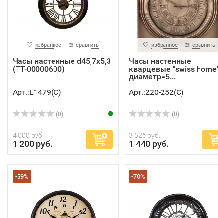
избранное
сравнить
избранное
сравнить
Часы настенные d45,7х5,3
Часы настенные
(TT-00000600)
кварцевые "swiss home
диаметр=5...
Арт.:L1479(C)
Арт.:220-252(C)
(0)
(0)
4 000 руб.
3 526 руб.
1 200 руб.
1 440 руб.
-59%
-70%