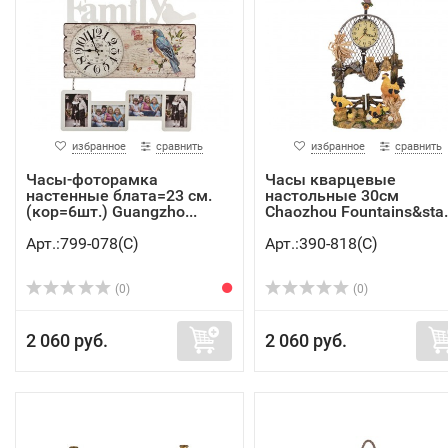
избранное
сравнить
избранное
сравнить
Часы-фоторамка
Часы кварцевые
настенные блата=23 см.
настольные 30см
(кор=6шт.) Guangzho...
Chaozhou Fountains&sta..
Арт.:799-078(C)
Арт.:390-818(C)
(0)
(0)
2 060 руб.
2 060 руб.