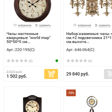
избранное
сравнить
избранное
сравнить
Часы настенные
Набор:каминные часы 
кварцевые "world map"
см.+2 подсвечника 21*1
50*50*5 см...
см.высота...
Арт.:220-195(C)
Арт.:646-064(C)
(0)
(0)
3 509 руб.
29 840 руб.
1 502 руб.
-70%