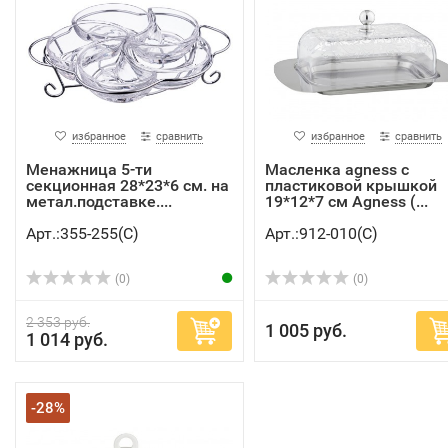
избранное
сравнить
избранное
сравнить
Менажница 5-ти
Масленка agness с
секционная 28*23*6 см. на
пластиковой крышкой
метал.подставке....
19*12*7 см Agness (...
Арт.:355-255(C)
Арт.:912-010(C)
(0)
(0)
2 353 руб.
1 005 руб.
1 014 руб.
-28%