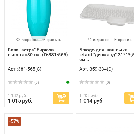
избранное
сравнить
избранное
сравнить
Ваза "астра" бирюза
Блюдо для шашлыка
высота=30 см. (D-381-565)
lefard "диаманд" 31*19,
см...
Арт.:381-565(C)
Арт.:359-334(C)
(0)
(0)
1 132 руб.
1 209 руб.
1 015 руб.
1 014 руб.
-57%