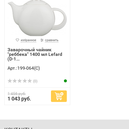
избранное
сравнить
Заварочный чайник
"реббека" 1400 мл Lefard
(D-1...
Арт.:199-064(C)
(0)
1 456 руб.
1 043 руб.