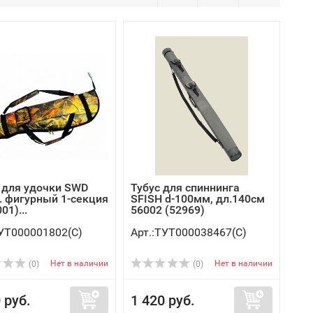
 для удочки SWD
Тубус для спиннинга
м. фигурный 1-секция
SFISH d-100мм, дл.140см
01)...
56002 (52969)
ТУТ000001802(C)
Арт.:ТУТ000038467(C)
Нет в наличии
Нет в наличии
(0)
(0)
 руб.
1 420 руб.