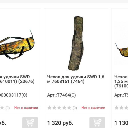
я удочки SWD
Чехол для удочки SWD 1,6
Чехол
7610011) (20676)
м 7608161 (7464)
1,35 
(76100
000003117(C)
Арт.:Т7464(C)
Арт.:
Нет в наличии
Нет в наличии
(0)
(0)
уб.
1 320 руб.
1 130