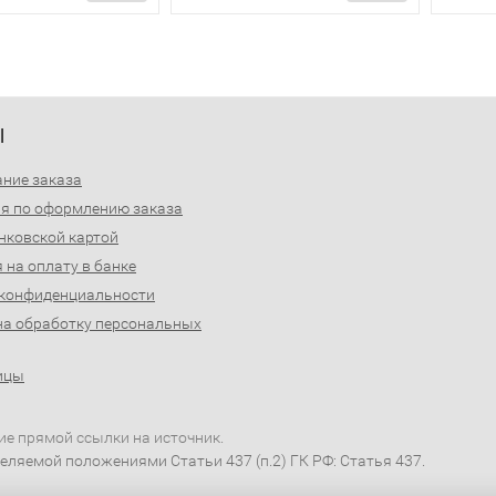
Ы
ние заказа
я по оформлению заказа
нковской картой
 на оплату в банке
 конфиденциальности
на обработку персональных
ицы
ие прямой ссылки на источник.
еляемой положениями Статьи 437 (п.2) ГК РФ: Статья 437.