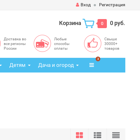
Вход
Регистрация
Корзина
0 руб.
0
Доставка во
Любые
Свыше
все регионы
способы
30000+
России
оплаты
товаров
3
Детям
Дача и огород