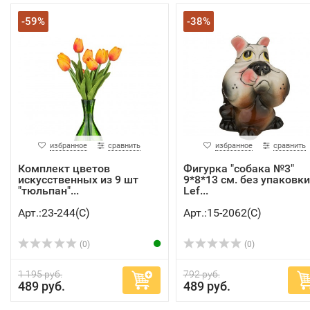
-59%
-38%
избранное
сравнить
избранное
сравнить
Комплект цветов
Фигурка "собака №3"
искусственных из 9 шт
9*8*13 см. без упаковки
"тюльпан"...
Lef...
Арт.:23-244(C)
Арт.:15-2062(C)
(0)
(0)
1 195 руб.
792 руб.
489 руб.
489 руб.