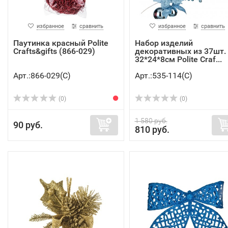
избранное
сравнить
избранное
сравнить
Паутинка красный Polite
Набор изделий
Crafts&gifts (866-029)
декоративных из 37шт.
32*24*8см Polite Craf...
Арт.:866-029(C)
Арт.:535-114(C)
(0)
(0)
1 580 руб.
90 руб.
810 руб.