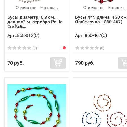
избранное
сравнить
избранное
сравнить
Бусы диаметр=0,8 см.
Бусы № 9 длина=130 см
длина=2 м. серебро Polite
Оао"елочка" (860-467)
Crafts&...
Арт.:858-012(C)
Арт.:860-467(C)
(0)
(0)
70 руб.
790 руб.