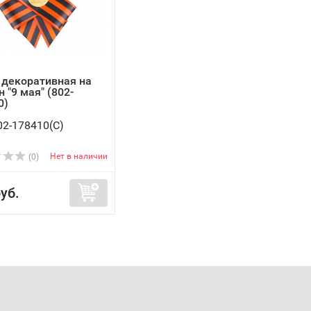
 декоративная на
 "9 мая" (802-
0)
02-178410(C)
Нет в наличии
(0)
уб.