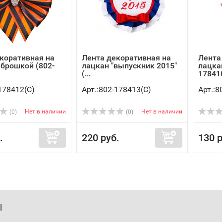
коративная на
Лента декоративная на
Лента
 брошкой (802-
лацкан "выпускник 2015"
лацкан
(...
17841
178412(C)
Арт.:802-178413(C)
Арт.:8
Нет в наличии
Нет в наличии
(0)
(0)
.
220 руб.
130 р
Ы