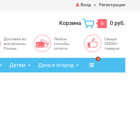
Вход
Регистрация
Корзина
0 руб.
0
Доставка во
Любые
Свыше
все регионы
способы
30000+
России
оплаты
товаров
3
Детям
Дача и огород