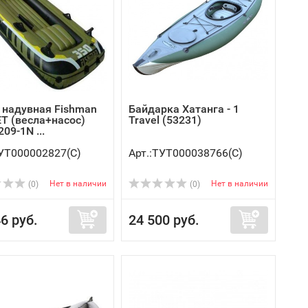
 надувная Fishman
Байдарка Хатанга - 1
ET (весла+насос)
Travel (53231)
09-1N ...
ТУТ000002827(C)
Арт.:ТУТ000038766(C)
Нет в наличии
Нет в наличии
(0)
(0)
6 руб.
24 500 руб.