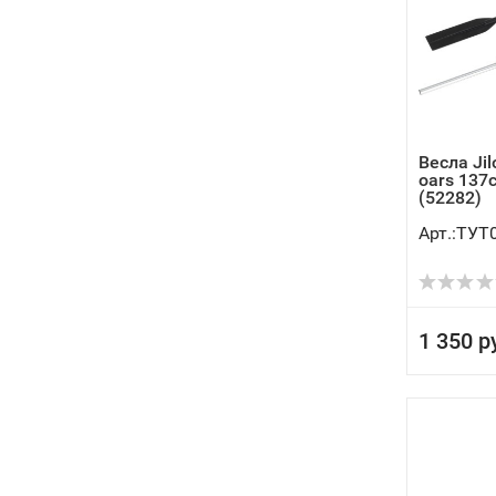
Весла Ji
oars 137
(52282)
Арт.:ТУТ
1 350 р