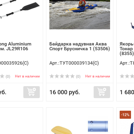
long Aluminium
Байдарка надувная Аква
Якорь
см. JL29R106
Спорт Брусничка 1 (53506)
Тонар 
(8355)
000035926(C)
Арт.:ТУТ000039134(C)
Арт.:Т
Нет в наличии
Нет в наличии
(0)
(0)
уб.
16 000 руб.
1 680
-12%