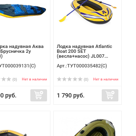
рка надувная Аква
Лодка надувная Atlantic
 Брусничка 2у
Boat 200 SET
3)
(весла+насос) JL007...
ТУТ000039131(C)
Арт.:ТУТ000035482(C)
Нет в наличии
Нет в наличии
(0)
(0)
0 руб.
1 790 руб.