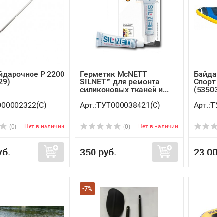
йдарочное Р 2200
Герметик McNETT
Байда
29)
SILNET™ для ремонта
Спорт
силиконовых тканей и...
(5350
000002322(C)
Арт.:ТУТ000038421(C)
Арт.:
Нет в наличии
Нет в наличии
(0)
(0)
уб.
350 руб.
23 00
-7%