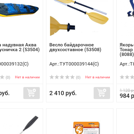
 надувная Аква
Весло байдарочное
Якорь
усничка 2 (53504)
двухсоставное (53508)
Тонар 
(8088)
000039132(C)
Арт.:ТУТ000039144(C)
Арт.:Т
Нет в наличии
Нет в наличии
(0)
(0)
1 120 р
руб.
2 410 руб.
984 р