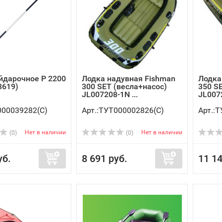
йдарочное Р 2200
Лодка надувная Fishman
Лодка
3619)
300 SET (весла+насос)
350 S
JL007208-1N ...
JL0072
000039282(C)
Арт.:ТУТ000002826(C)
Арт.:
Нет в наличии
Нет в наличии
(0)
(0)
уб.
8 691 руб.
11 14