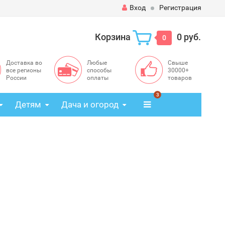
Вход
Регистрация
Корзина
0 руб.
0
Доставка во
Любые
Свыше
все регионы
способы
30000+
России
оплаты
товаров
3
Детям
Дача и огород