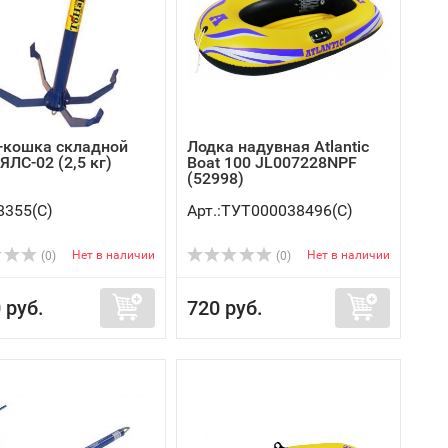
-кошка складной
Лодка надувная Atlantic
ЯЛС-02 (2,5 кг)
Boat 100 JL007228NPF
(52998)
8355(C)
Арт.:ТУТ000038496(C)
Нет в наличии
Нет в наличии
(0)
(0)
 руб.
720 руб.