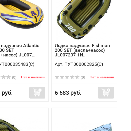
надувная Atlantic
Лодка надувная Fishman
300 SET
200 SET (весла+насос)
+насос) JL007...
JL007207-1N...
ТУТ000035483(C)
Арт.:ТУТ000002825(C)
Нет в наличии
Нет в наличии
(0)
(0)
 руб.
6 683 руб.