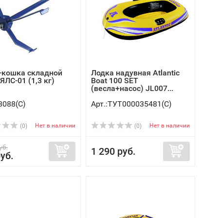
-кошка складной
Лодка надувная Atlantic
ЯЛС-01 (1,3 кг)
Boat 100 SET
(весла+насос) JL007...
8088(C)
Арт.:ТУТ000035481(C)
Нет в наличии
Нет в наличии
(0)
(0)
уб.
1 290 руб.
уб.