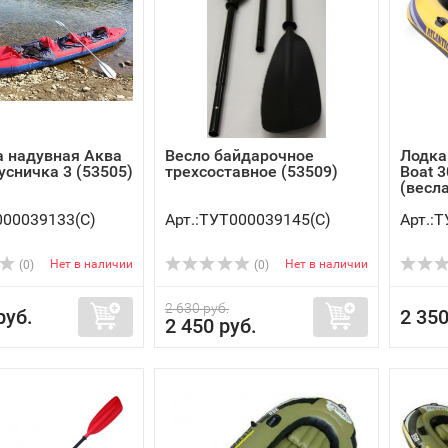
 надувная Аква
Весло байдарочное
Лодка 
усничка 3 (53505)
трехсоставное (53509)
Boat 
(весла
000039133(C)
Арт.:ТУТ000039145(C)
Арт.:
Нет в наличии
Нет в наличии
(0)
(0)
2 630 руб.
руб.
2 350
2 450 руб.