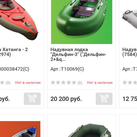
 Хатанга - 2
Надувная лодка
Надув
2974)
"Дельфин-3" ("Дельфин-
(7584)
2+&q...
000038472(C)
Арт.:Т10069(C)
Арт.:Т
Нет в наличии
Нет в наличии
(0)
(0)
руб.
20 200 руб.
12 75