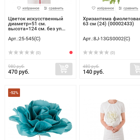
избранное
сравнить
избранное
сравнить
Цветок искусственный
Хризантема фиолетова
диаметр=51 см.
63 см (24) (00002433)
высота=124 см. без уп...
Арт.:25-545(C)
Арт.:8J-13GS0002(C)
(0)
(0)
980 руб.
480 руб.
470 руб.
140 руб.
-52%