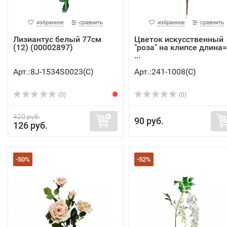
избранное
сравнить
избранное
сравнить
Лизиантус белый 77см
Цветок искусственный
(12) (00002897)
"роза" на клипсе длина
...
Арт.:8J-1534S0023(C)
Арт.:241-1008(C)
(0)
(0)
420 руб.
90 руб.
126 руб.
-50%
-52%