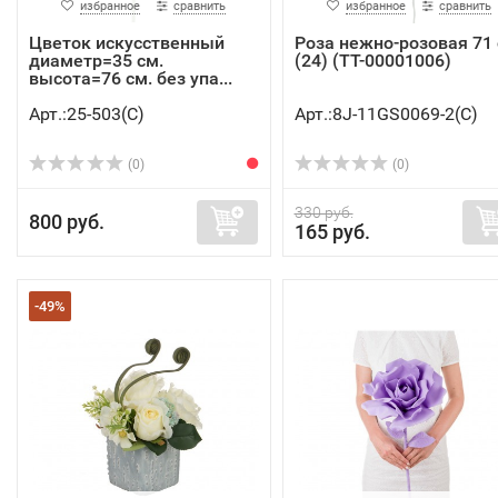
избранное
сравнить
избранное
сравнить
Цветок искусственный
Роза нежно-розовая 71
диаметр=35 см.
(24) (TT-00001006)
высота=76 см. без упа...
Арт.:25-503(C)
Арт.:8J-11GS0069-2(C)
(0)
(0)
330 руб.
800 руб.
165 руб.
-49%