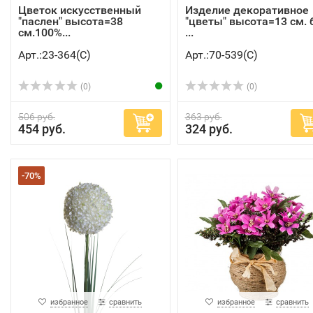
Цветок искусственный
Изделие декоративное
"паслен" высота=38
"цветы" высота=13 см. 
см.100%...
...
Арт.:23-364(C)
Арт.:70-539(C)
(0)
(0)
506 руб.
363 руб.
454 руб.
324 руб.
-70%
избранное
сравнить
избранное
сравнить