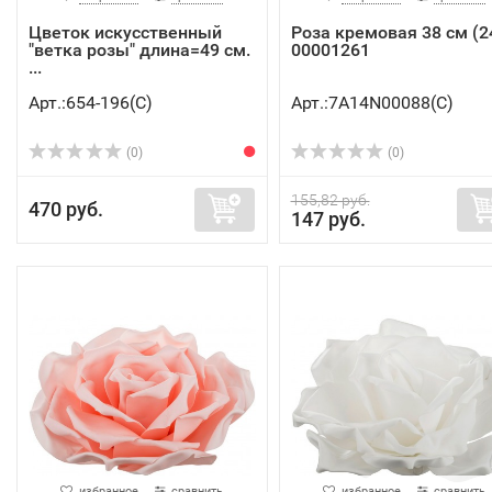
Цветок искусственный
Роза кремовая 38 см (24
"ветка розы" длина=49 см.
00001261
...
Арт.:654-196(C)
Арт.:7A14N00088(C)
(0)
(0)
155,82 руб.
470 руб.
147 руб.
избранное
сравнить
избранное
сравнить