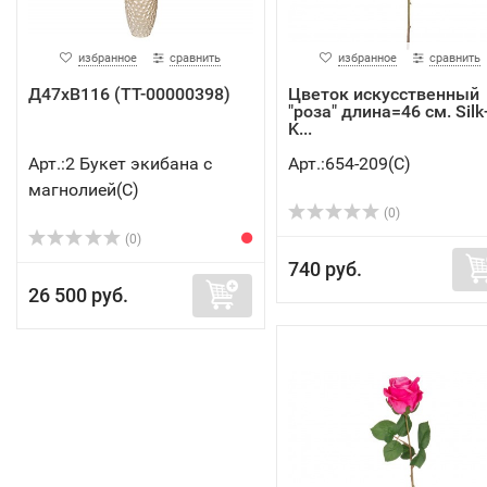
избранное
сравнить
избранное
сравнить
Д47хВ116 (TT-00000398)
Цветок искусственный
"роза" длина=46 см. Silk
K...
Арт.:2 Букет экибана с
Арт.:654-209(C)
магнолией(C)
(0)
(0)
740 руб.
26 500 руб.