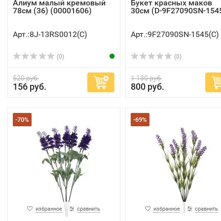
Алиум малый кремовый
Букет красных маков
78см (36) (00001606)
30см (D-9F27090SN-154
Арт.:8J-13RS0012(C)
Арт.:9F27090SN-1545(C)
(0)
(0)
520 руб.
1 130 руб.
156 руб.
800 руб.
-70%
-69%
избранное
сравнить
избранное
сравнить