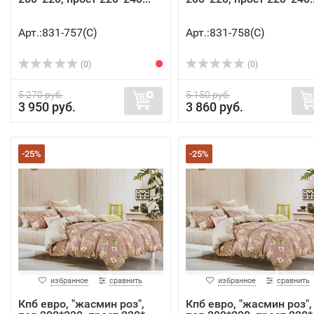
Арт.:831-757(C)
Арт.:831-758(C)
(0)
(0)
5 270 руб.
5 150 руб.
3 950 руб.
3 860 руб.
-25%
-25%
избранное
сравнить
избранное
сравнить
Кпб евро, "жасмин роз",
Кпб евро, "жасмин роз",