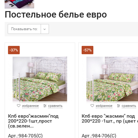
Постельное белье евро
Показывать по:
-37%
-57%
избранное
сравнить
избранное
сравнить
Кпб евро"жасмин"под
Кпб евро "жасмин" под
200*220-1шт,прост
200*220 -1шт., пр (цвет с
(св.зелен...
Арт.:984-705(C)
Арт.:984-706(C)