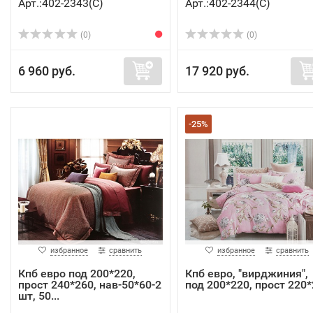
Арт.:402-2343(C)
Арт.:402-2344(C)
(0)
(0)
6 960 руб.
17 920 руб.
-25%
избранное
сравнить
избранное
сравнить
Кпб евро под 200*220,
Кпб евро, "вирджиния",
прост 240*260, нав-50*60-2
под 200*220, прост 220*2
шт, 50...