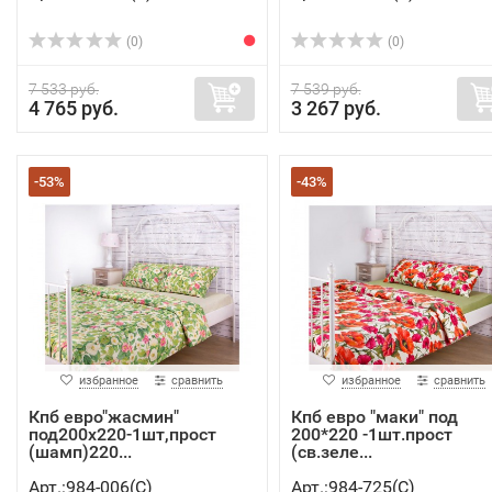
(0)
(0)
7 533 руб.
7 539 руб.
4 765 руб.
3 267 руб.
-53%
-43%
избранное
сравнить
избранное
сравнить
Кпб евро"жасмин"
Кпб евро "маки" под
под200х220-1шт,прост
200*220 -1шт.прост
(шамп)220...
(св.зеле...
Арт.:984-006(C)
Арт.:984-725(C)