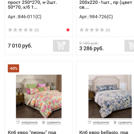
прост 250*270, н-2шт.
200х220 -1шт., пр (цвет
50*70, х/б 1...
св....
Арт.:846-011(C)
Арт.:984-726(C)
(0)
(0)
9 180 руб.
7 010 руб.
3 286 руб.
-60%
избранное
сравнить
избранное
сравнить
Кпб евро "пионы" под
Кпб евро bellagio, под