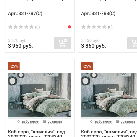
Арт.:831-787(C)
Арт.:831-788(C)
(0)
(0)
5 270 руб.
5 150 руб.
3 950 руб.
3 860 руб.
-25%
-25%
избранное
сравнить
избранное
сравнить
Кпб евро, "камелия", под
Кпб евро, "камелия", по
200*220, прост 220*240...
200*220, прост 220*240..