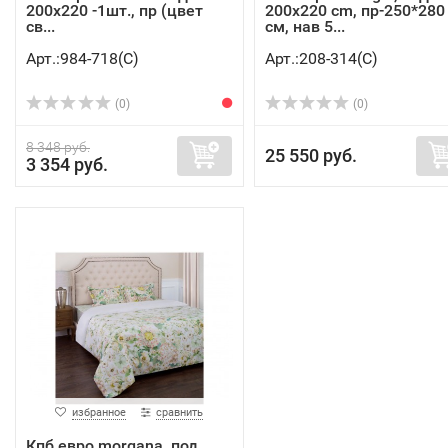
200х220 -1шт., пр (цвет
200x220 cm, пр-250*280
св...
см, нав 5...
Арт.:984-718(C)
Арт.:208-314(C)
(0)
(0)
8 348 руб.
25 550 руб.
3 354 руб.
избранное
сравнить
Кпб евро morgana, под