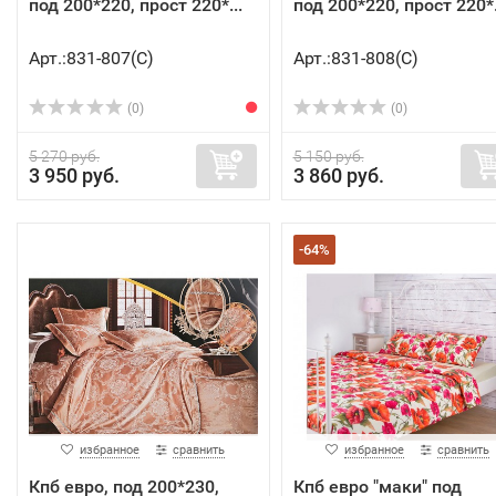
под 200*220, прост 220*...
под 200*220, прост 220*.
Арт.:831-807(C)
Арт.:831-808(C)
(0)
(0)
5 270 руб.
5 150 руб.
3 950 руб.
3 860 руб.
-64%
избранное
сравнить
избранное
сравнить
Кпб евро, под 200*230,
Кпб евро "маки" под