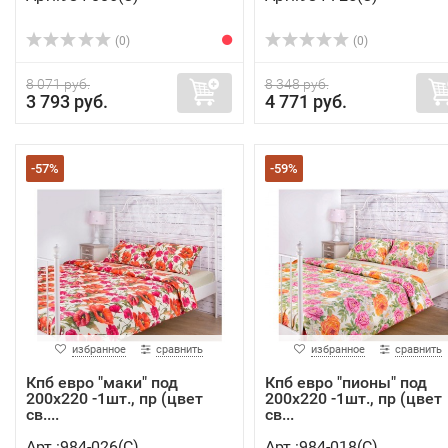
(0)
(0)
8 071 руб.
8 348 руб.
3 793 руб.
4 771 руб.
-57%
-59%
избранное
сравнить
избранное
сравнить
Кпб евро "маки" под
Кпб евро "пионы" под
200х220 -1шт., пр (цвет
200х220 -1шт., пр (цвет
св....
св...
Арт.:984-026(C)
Арт.:984-018(C)