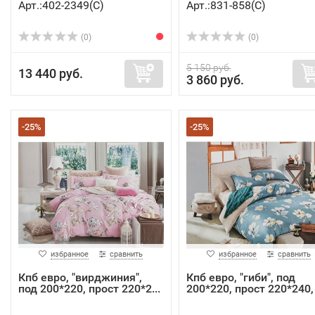
Арт.:402-2349(C)
Арт.:831-858(C)
(0)
(0)
5 150 руб.
13 440 руб.
3 860 руб.
-25%
-25%
избранное
сравнить
избранное
сравнить
Кпб евро, "вирджиния",
Кпб евро, "гиби", под
под 200*220, прост 220*2...
200*220, прост 220*240, 