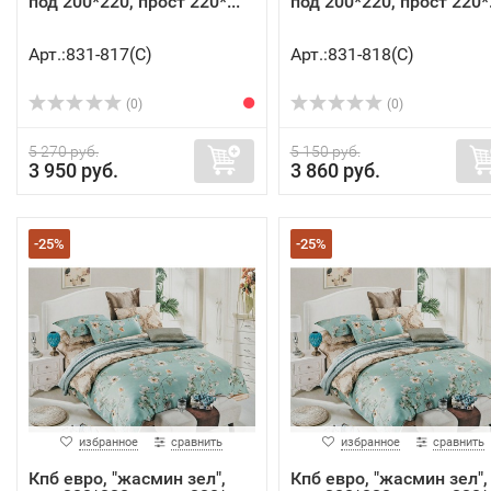
под 200*220, прост 220*...
под 200*220, прост 220*.
Арт.:831-817(C)
Арт.:831-818(C)
(0)
(0)
5 270 руб.
5 150 руб.
3 950 руб.
3 860 руб.
-25%
-25%
избранное
сравнить
избранное
сравнить
Кпб евро, "жасмин зел",
Кпб евро, "жасмин зел",