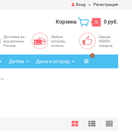
Вход
Регистрация
Корзина
0 руб.
0
Доставка во
Любые
Свыше
все регионы
способы
30000+
России
оплаты
товаров
3
Детям
Дача и огород
ла