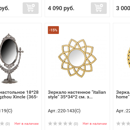
руб.
4 090 руб.
3 000
-15%
настольное 18*28
Зеркало настенное "italian
Зерка
zhou Xincle (365-
style" 35*34*2 см. з...
home" 
119(C)
Арт.:220-143(C)
Арт.:2
Нет в наличии
Нет в наличии
(0)
(0)