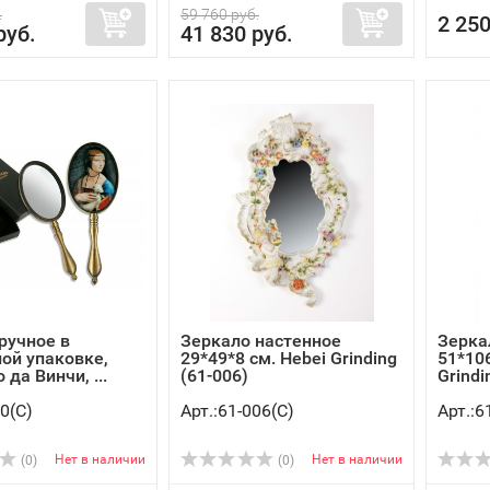
.
59 760 руб.
2 250
руб.
41 830 руб.
ручное в
Зеркало настенное
Зерка
ой упаковке,
29*49*8 см. Hebei Grinding
51*106
да Винчи, ...
(61-006)
Grindi
0(C)
Арт.:61-006(C)
Арт.:6
Нет в наличии
Нет в наличии
(0)
(0)