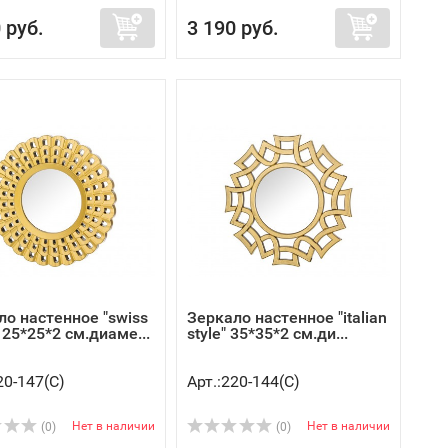
 руб.
3 190 руб.
ло настенное "swiss
Зеркало настенное "italian
25*25*2 см.диаме...
style" 35*35*2 см.ди...
20-147(C)
Арт.:220-144(C)
Нет в наличии
Нет в наличии
(0)
(0)