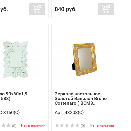
уб.
840 руб.
ло 90х60х1,9
Зеркало настольное
1588)
Золотой Вавилон Bruno
Costenaro ( BCM8...
C-8150(C)
Арт.:43208(C)
Нет в наличии
Нет в наличии
(0)
(0)