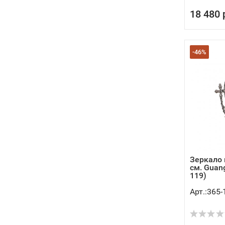
18 480 
-46%
Зеркало 
см. Guang
119)
Арт.:365-