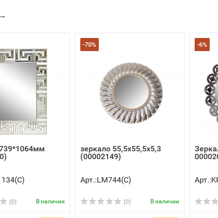
→
-70%
-6%
 739*1064мм
зеркало 55,5х55,5х5,3
Зерка
0)
(00002149)
00002
1134(C)
Арт.:LM744(C)
Арт.:
В наличии
В наличии
(0)
(0)