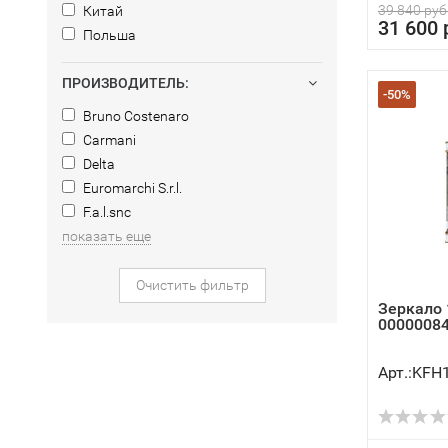
39 840 руб
Китай
31 600 
Польша
ПРОИЗВОДИТЕЛЬ:
-50%
Bruno Costenaro
Carmani
Delta
Euromarchi S.r.l.
F.a.l.snc
показать еще
Очистить фильтр
Зеркало 
00000084
Арт.:KFH