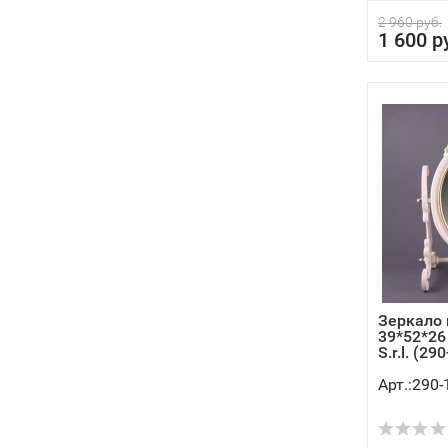
2 960 руб.
1 600 р
Зеркало 
39*52*26
S.r.l. (290
Арт.:290-