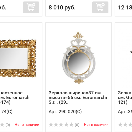
уб.
8 010 руб.
12 18
настенное
Зеркало ширина=37 см.
Зерка
см. Euromarchi
высота=56 см. Euromarchi
см. Gu
0-174)
S.r.l. (29...
121)
174(C)
Арт.:290-020(C)
Арт.:3
Нет в наличии
Нет в наличии
(0)
(0)