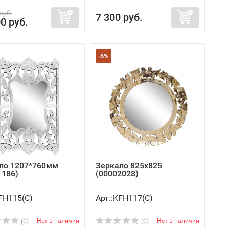
руб.
7 300 руб.
0 руб.
-6%
ло 1207*760мм
Зеркало 825х825
1186)
(00002028)
FH115(C)
Арт.:KFH117(C)
Нет в наличии
Нет в наличии
(0)
(0)