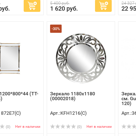
.
5 400 руб.
24 327 
руб.
1 620 руб.
22 95
-30%
1200*800*44 (TT-
Зеркало 1180х1180
Зерка
)
(00002018)
см. Gu
120)
1872E7(C)
Арт.:KFH1216(C)
Арт.:3
Нет в наличии
Нет в наличии
(0)
(0)