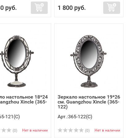
0 руб.
1 800 руб.
ло настольное 18*24
Зеркало настольное 19*26
angzhou Xincle (365-
см. Guangzhou Xincle (365-
122)
65-121(C)
Арт.:365-122(C)
Нет в наличии
Нет в наличии
(0)
(0)