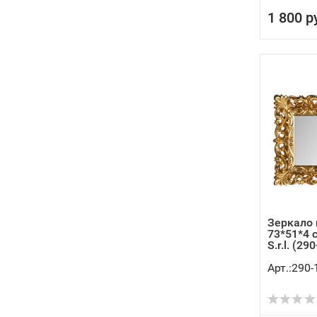
1 800 р
Зеркало 
73*51*4 
S.r.l. (29
Арт.:290-