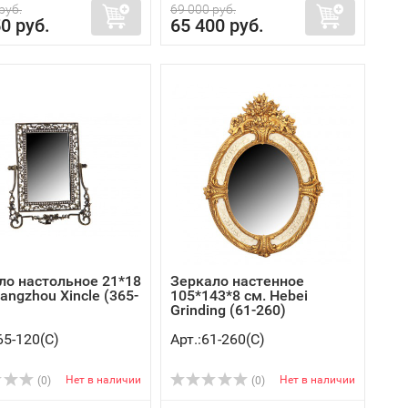
руб.
69 000 руб.
0 руб.
65 400 руб.
ло настольное 21*18
Зеркало настенное
angzhou Xincle (365-
105*143*8 см. Hebei
Grinding (61-260)
65-120(C)
Арт.:61-260(C)
Нет в наличии
Нет в наличии
(0)
(0)