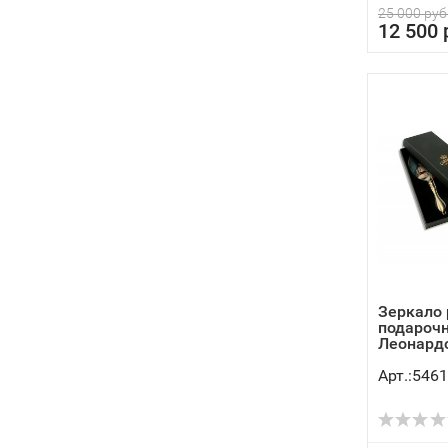
25 000 руб
12 500 
Зеркало 
подарочн
Леонардо 
Арт.:5461