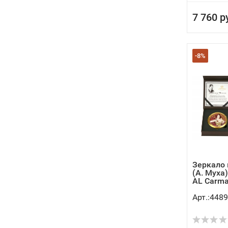
7 760 р
-8%
Зеркало 
(А. Муха
AL Carma
Арт.:4489