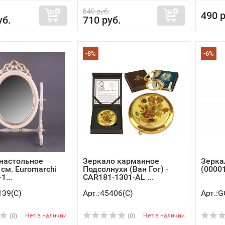
840 руб.
490 р
уб.
710 руб.
-8%
-6%
настольное
Зеркало карманное
Зерка
 см. Euromarchi
Подсолнухи (Ван Гог) -
(0000
-1...
CAR181-1301-AL ...
139(C)
Арт.:45406(C)
Арт.:G
Нет в наличии
Нет в наличии
(0)
(0)