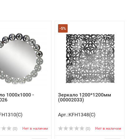
-5%
ло 1000х1000 -
Зеркало 1200*1200мм
026
(00002033)
KFH1310(C)
Арт.:KFH1348(C)
Нет в наличии
Нет в наличии
(0)
(0)