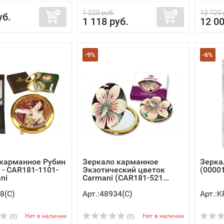
1 220 руб.
12 720 
уб.
1 118 руб.
12 00
-9%
-6%
карманное Рубин
Зеркало карманное
Зерка
) - CAR181-1101-
Экзотический цветок
(0000
ni
Carmani (CAR181-521...
8(C)
Арт.:48934(C)
Арт.:K
Нет в наличии
Нет в наличии
(0)
(0)