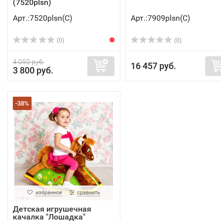
(7520plsn)
Арт.:7520plsn(C)
Арт.:7909plsn(C)
(0)
(0)
4 050 руб.
16 457 руб.
3 800 руб.
-38%
избранное
сравнить
Детская игрушечная
качалка "Лошадка"