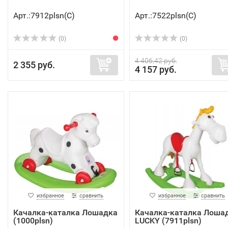
Арт.:7912plsn(C)
Арт.:7522plsn(C)
(0)
(0)
4 406,42 руб.
2 355 руб.
4 157 руб.
избранное
сравнить
избранное
сравнить
Качалка-каталка Лошадка
Качалка-каталка Лоша
(1000plsn)
LUCKY (7911plsn)