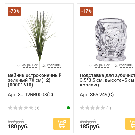
-70%
-17%
избранное
сравнить
избранное
сравнить
Вейник остроконечный
Подставка для зубочис
зеленый 70 см(12)
3.5*3.5 см. высота=5 см
(00001610)
коллекц...
Арт.:8J-12RB0003(C)
Арт.:355-249(C)
(0)
(0)
600 руб.
222 руб.
180 руб.
185 руб.