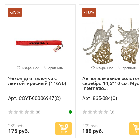
-39%
-10%
избранное
сравнить
избранное
сравнить
Чехол для палочки с
Ангел алмазное золото
лентой, красный (11696)
серебро 14,6*10 см. My
Internatio...
Арт.:СОУТ-00006947(C)
Арт.:865-084(C)
(0)
(0)
289 руб.
209 руб.
175 руб.
188 руб.