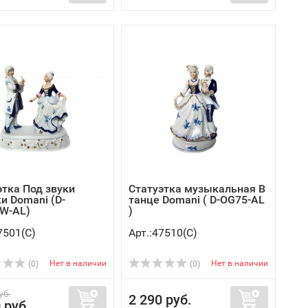
этка Под звуки
Статуэтка музыкальная В
и Domani (D-
танце Domani ( D-OG75-AL
W-AL)
)
7501(C)
Арт.:47510(C)
Нет в наличии
Нет в наличии
(0)
(0)
уб.
2 290 руб.
 руб.