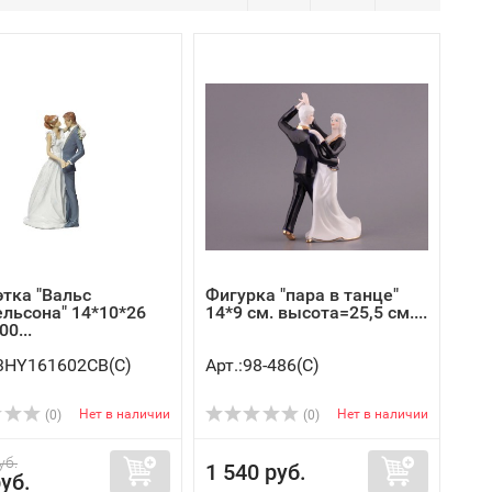
этка "Вальс
Фигурка "пара в танце"
льсона" 14*10*26
14*9 см. высота=25,5 см....
00...
23HY161602CB(C)
Арт.:98-486(C)
Нет в наличии
Нет в наличии
(0)
(0)
уб.
1 540 руб.
уб.