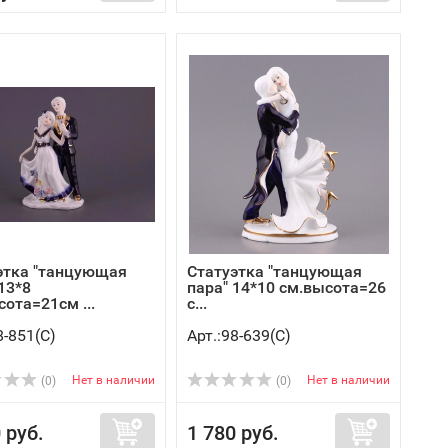
этка "танцующая
Статуэтка "танцующая
13*8
пара" 14*10 см.высота=26
ота=21см ...
с...
8-851(C)
Арт.:98-639(C)
Нет в наличии
Нет в наличии
(0)
(0)
 руб.
1 780 руб.