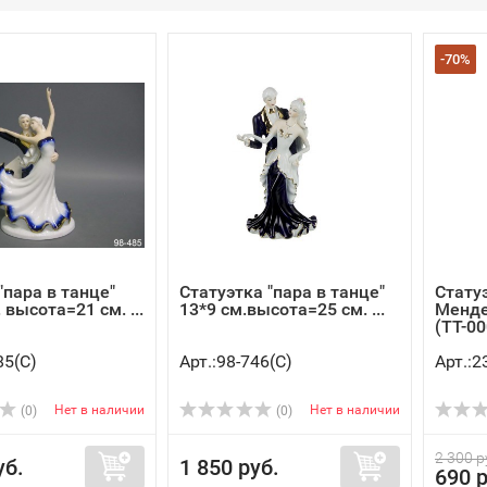
-70%
"пара в танце"
Статуэтка "пара в танце"
Стату
 высота=21 см. ...
13*9 см.высота=25 см. ...
Менде
(TT-00
85(C)
Арт.:98-746(C)
Арт.:
Нет в наличии
Нет в наличии
(0)
(0)
2 300 р
уб.
1 850 руб.
690 р