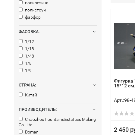
полирезина
полистоун
фарфор
ФАСОВКА:
1/12
1/18
1/48
1/8
1/9
Фигурка 
СТРАНА:
15*12 см.
Китай
Арт.:98-4
ПРОИЗВОДИТЕЛЬ:
Chaozhou Fountains&statues Making
Co., Ltd
2 450 р
Domani