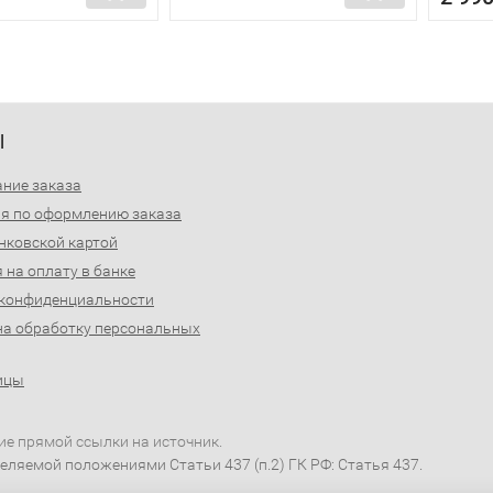
Ы
ние заказа
я по оформлению заказа
нковской картой
 на оплату в банке
 конфиденциальности
на обработку персональных
ицы
ие прямой ссылки на источник.
еляемой положениями Статьи 437 (п.2) ГК РФ: Статья 437.