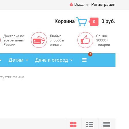
Вход
Регистрация
Корзина
0 руб.
0
Доставка во
Любые
Свыше
все регионы
способы
30000+
России
оплаты
товаров
3
Детям
Дача и огород
туэтки танца