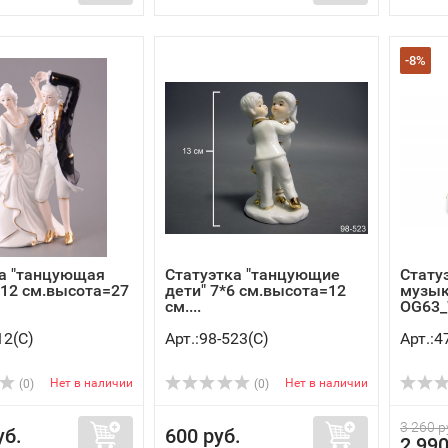
-8%
а "танцующая
Статуэтка "танцующие
Стату
*12 см.высота=27
дети" 7*6 см.высота=12
музык
см....
OG63_
12(C)
Арт.:98-523(C)
Арт.:4
Нет в наличии
Нет в наличии
(0)
(0)
3 260 р
уб.
600 руб.
2 990