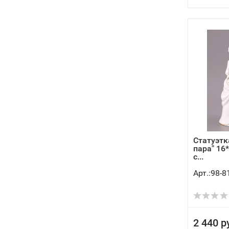
Статуэтк
пара" 16
с...
Арт.:98-8
2 440 р