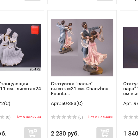
 "танцующая
Статуэтка "вальс"
Стату
*11 см. высота=24
высота=31 см. Chaozhou
пара" 
Founta...
см.выс
72(C)
Арт.:50-383(C)
Арт.:9
Нет в наличии
Нет в наличии
(0)
(0)
уб.
2 230 руб.
1 340