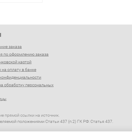
Ы
ние заказа
я по оформлению заказа
нковской картой
 на оплату в банке
 конфиденциальности
на обработку персональных
ицы
ие прямой ссылки на источник.
еляемой положениями Статьи 437 (п.2) ГК РФ: Статья 437.