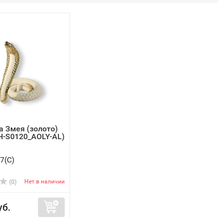
а Змея (золото)
H-S0120_AOLY-AL)
7(C)
Нет в наличии
(0)
уб.