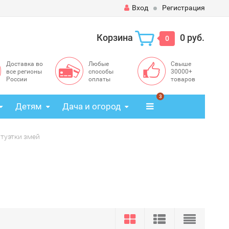
Вход
Регистрация
Корзина
0 руб.
0
Доставка во
Любые
Свыше
все регионы
способы
30000+
России
оплаты
товаров
3
Детям
Дача и огород
туэтки змей