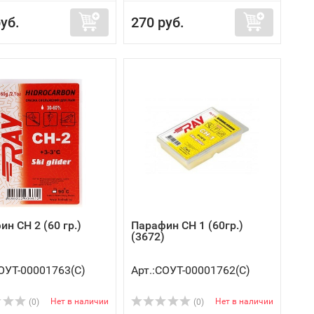
уб.
270 руб.
н CH 2 (60 гр.)
Парафин CH 1 (60гр.)
(3672)
СОУТ-00001763(C)
Арт.:СОУТ-00001762(C)
Нет в наличии
Нет в наличии
(0)
(0)