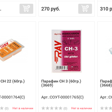
.
270 руб.
310 р
CH 22 (60гр.)
Парафин CH 3 (60гр.)
Парафи
(3669)
(3668)
Т-00001764(C)
Арт.:СОУТ-00001765(C)
Арт.:
Нет в наличии
Нет в наличии
(0)
(0)