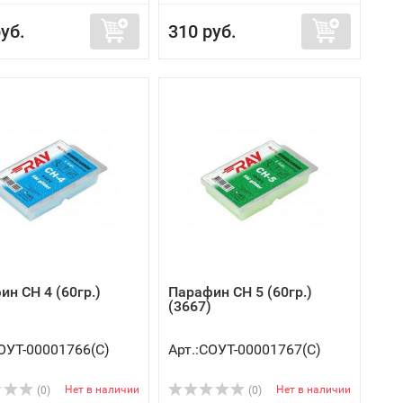
уб.
310 руб.
н CH 4 (60гр.)
Парафин CH 5 (60гр.)
(3667)
СОУТ-00001766(C)
Арт.:СОУТ-00001767(C)
Нет в наличии
Нет в наличии
(0)
(0)