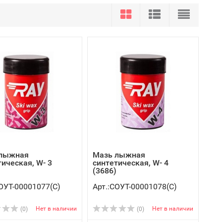
 лыжная
Мазь лыжная
тическая, W- 3
синтетическая, W- 4
(3686)
СОУТ-00001077(C)
Арт.:СОУТ-00001078(C)
Нет в наличии
Нет в наличии
(0)
(0)