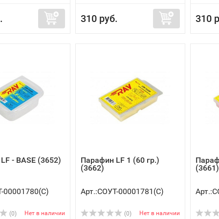
.
310 руб.
310 р
LF - BASE (3652)
Парафин LF 1 (60 гр.)
Парафи
(3662)
(3661)
Т-00001780(C)
Арт.:СОУТ-00001781(C)
Арт.:
Нет в наличии
Нет в наличии
(0)
(0)