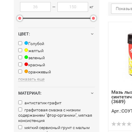
—
кг
Показыв
ЦВЕТ:
Голубой
желтый
зеленый
красный
оранжевый
показать еще
Мазь лы
МАТЕРИАЛ:
синтетич
(3689)
антистатик-графит
графитовая смазка с низким
Арт.:СОУ
содержанием "фтор-органики", мягкая
консистенция
мягкий сервисный грунт с малым