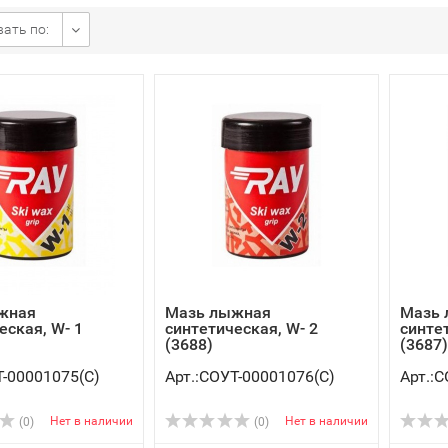
ать по:
жная
Мазь лыжная
Мазь
еская, W- 1
синтетическая, W- 2
синте
(3688)
(3687)
Т-00001075(C)
Арт.:СОУТ-00001076(C)
Арт.:
Нет в наличии
Нет в наличии
(0)
(0)