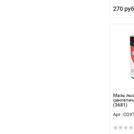
270 руб
Мазь лы
синтетич
(3681)
Арт.:СОУ