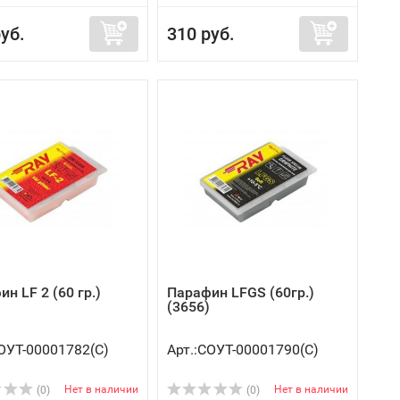
уб.
310 руб.
н LF 2 (60 гр.)
Парафин LFGS (60гр.)
(3656)
СОУТ-00001782(C)
Арт.:СОУТ-00001790(C)
Нет в наличии
Нет в наличии
(0)
(0)