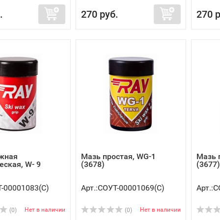
.
270 руб.
270 р
жная
Мазь простая, WG-1
Мазь 
еская, W- 9
(3678)
(3677)
Т-00001083(C)
Арт.:СОУТ-00001069(C)
Арт.:
Нет в наличии
Нет в наличии
(0)
(0)