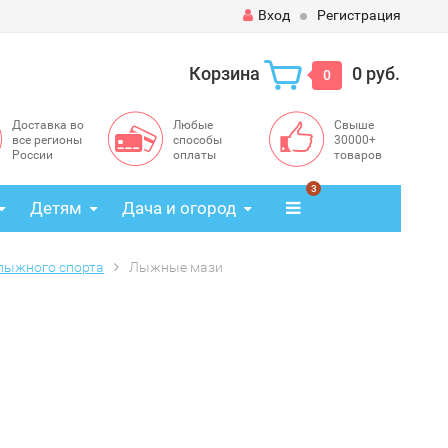
Вход
Регистрация
Корзина
0 руб.
0
Доставка во
Любые
Свыше
все регионы
способы
30000+
России
оплаты
товаров
3
Детям
Дача и огород
лыжного спорта
Лыжные мази