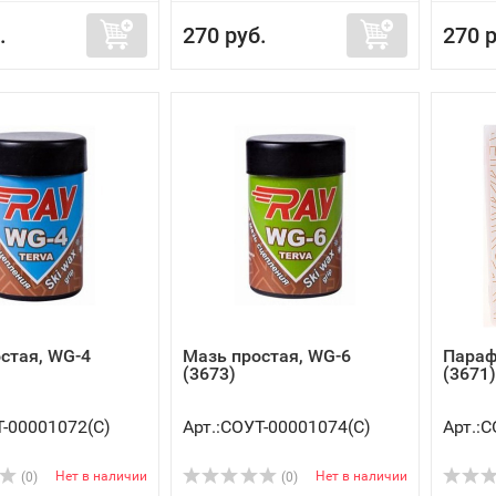
.
270 руб.
270 р
стая, WG-4
Мазь простая, WG-6
Парафи
(3673)
(3671)
Т-00001072(C)
Арт.:СОУТ-00001074(C)
Арт.:
Нет в наличии
Нет в наличии
(0)
(0)