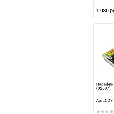
1 030 р
Парафин 
(92697)
Арт.:СОУ