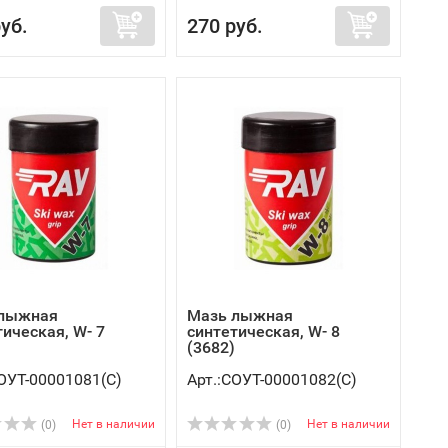
уб.
270 руб.
 лыжная
Мазь лыжная
тическая, W- 7
синтетическая, W- 8
(3682)
СОУТ-00001081(C)
Арт.:СОУТ-00001082(C)
Нет в наличии
Нет в наличии
(0)
(0)