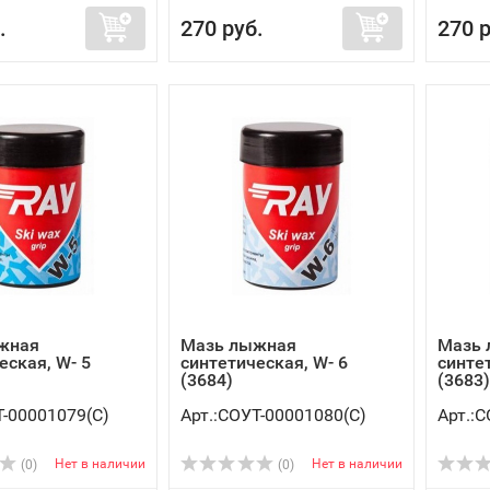
.
270 руб.
270 р
жная
Мазь лыжная
Мазь
еская, W- 5
синтетическая, W- 6
синте
(3684)
(3683)
Т-00001079(C)
Арт.:СОУТ-00001080(C)
Арт.:
Нет в наличии
Нет в наличии
(0)
(0)