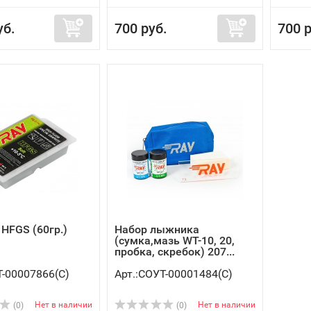
уб.
700 руб.
700 р
НFGS (60гр.)
Набор лыжника
(сумка,мазь WT-10, 20,
пробка, скребок) 207...
Т-00007866(C)
Арт.:СОУТ-00001484(C)
Нет в наличии
Нет в наличии
(0)
(0)