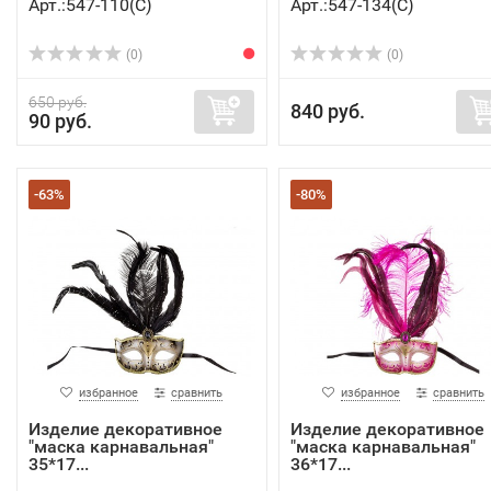
Арт.:547-110(C)
Арт.:547-134(C)
(0)
(0)
650 руб.
840 руб.
90 руб.
-63%
-80%
избранное
сравнить
избранное
сравнить
Изделие декоративное
Изделие декоративное
"маска карнавальная"
"маска карнавальная"
35*17...
36*17...