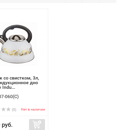
 со свистком, 3л,
индукционное дно
 Indu...
07-060(C)
Нет в наличии
(0)
 руб.