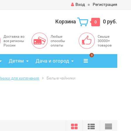
Вход
Регистрация
Корзина
0 руб.
0
Доставка во
Любые
Свыше
все регионы
способы
30000+
России
оплаты
товаров
3
Детям
Дача и огород
йники для кипячения
Белые чайники