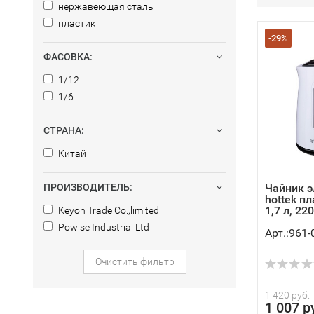
нержавеющая сталь
пластик
-29%
ФАСОВКА:
1/12
1/6
СТРАНА:
Китай
ПРОИЗВОДИТЕЛЬ:
Чайник э
hottek пл
1,7 л, 220.
Keyon Trade Co.,limited
Powise Industrial Ltd
Арт.:961-
Очистить фильтр
1 420 руб.
1 007 р