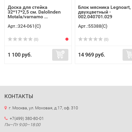
Доска для стейка
Блок мясника Legnoart,
32*17*2,5 см. Dalolinden
двухцветный -
Motala/varnamo ...
002.040701.029
Арт.:324-061(C)
Арт.:55388(C)
(0)
(0)
1 100 руб.
14 969 руб.
КОНТАКТЫ
г. Москва, ул. Моховая, д.17, оф. 310
+7(499) 380-80-01
Пн—Пт 9:00—18:00