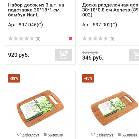
Набор досок из 3 шт. на
Доска разделочная agn
подставке 30*18*1 см.
30*18*0,8 см Agness (89
бамбук Nanl...
002)
Арт.:897-046(C)
Арт.:897-002(C)
(0)
(0)
605 руб.
920 руб.
346 руб.
-38%
-45%
избранное
сравнить
избранное
сравнить