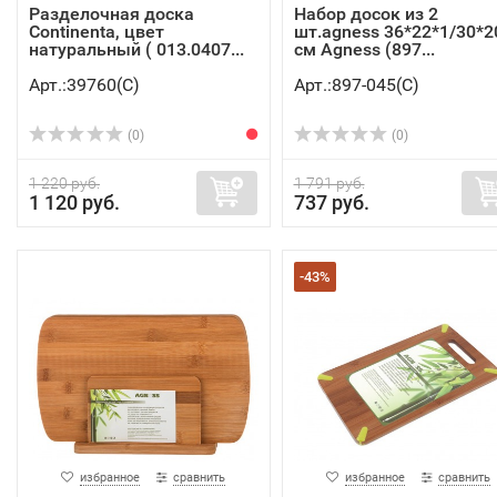
Разделочная доска
Набор досок из 2
Continenta, цвет
шт.agness 36*22*1/30*2
натуральный ( 013.0407...
см Agness (897...
Арт.:39760(C)
Арт.:897-045(C)
(0)
(0)
1 220 руб.
1 791 руб.
1 120 руб.
737 руб.
-43%
избранное
сравнить
избранное
сравнить