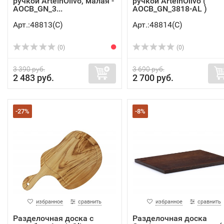
ручкой ArteinOlivo, малая -
ручкой ArteinOlivo (
AOCB_GN_3...
AOCB_GN_3818-AL )
Арт.:48813(C)
Арт.:48814(C)
(0)
(0)
3 390 руб.
3 690 руб.
2 483 руб.
2 700 руб.
-27%
-8%
избранное
сравнить
избранное
сравнить
Разделочная доска с
Разделочная доска