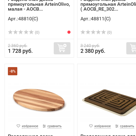
прямоугольная ArteinOlivo,
прямоугольная ArteinOl
малая - AOCB...
( AOCB_RE_302...
Арт.:48810(C)
Арт.:48811(C)
(0)
(0)
2 360 руб.
3 240 руб.
1 728 руб.
2 380 руб.
-8%
избранное
сравнить
избранное
сравнить