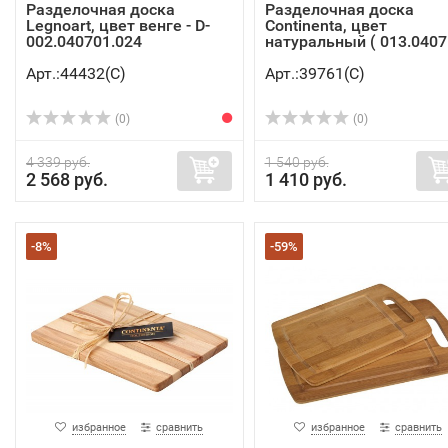
Разделочная доска
Разделочная доска
Legnoart, цвет венге - D-
Continenta, цвет
002.040701.024
натуральный ( 013.0407.
Арт.:44432(C)
Арт.:39761(C)
(0)
(0)
4 339 руб.
1 540 руб.
2 568 руб.
1 410 руб.
-8%
-59%
избранное
сравнить
избранное
сравнить