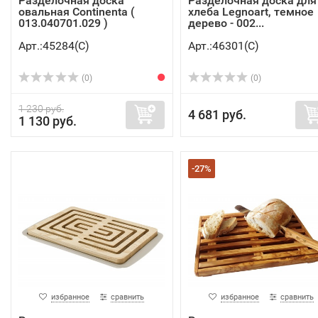
Разделочная доска
Разделочная доска для
овальная Continenta (
хлеба Legnoart, темное
013.040701.029 )
дерево - 002...
Арт.:45284(C)
Арт.:46301(C)
(0)
(0)
1 230 руб.
4 681 руб.
1 130 руб.
-27%
избранное
сравнить
избранное
сравнить