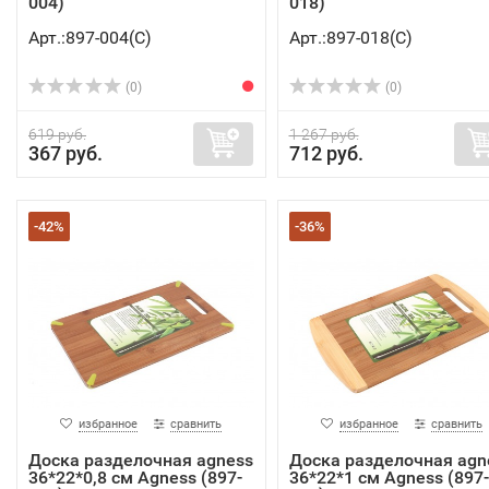
004)
018)
Арт.:897-004(C)
Арт.:897-018(C)
(0)
(0)
619 руб.
1 267 руб.
367 руб.
712 руб.
-42%
-36%
избранное
сравнить
избранное
сравнить
Доска разделочная agness
Доска разделочная agn
36*22*0,8 см Agness (897-
36*22*1 см Agness (897-