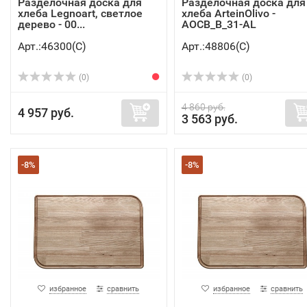
Разделочная доска для
Разделочная доска для
хлеба Legnoart, светлое
хлеба ArteinOlivo -
дерево - 00...
AOCB_B_31-AL
Арт.:46300(C)
Арт.:48806(C)
(0)
(0)
4 860 руб.
4 957 руб.
3 563 руб.
-8%
-8%
избранное
сравнить
избранное
сравнить