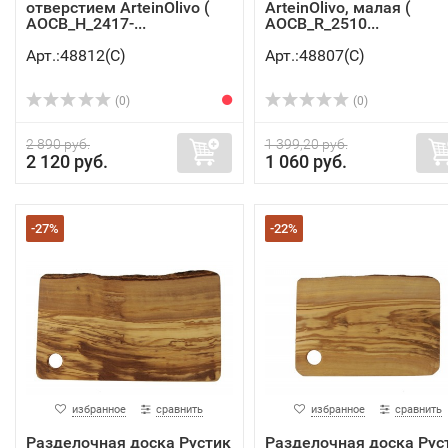
отверстием ArteinOlivo (
ArteinOlivo, малая (
AOCB_H_2417-...
AOCB_R_2510...
Арт.:48812(C)
Арт.:48807(C)
(0)
(0)
2 890 руб.
1 399,20 руб.
2 120 руб.
1 060 руб.
-27%
-22%
избранное
сравнить
избранное
сравнить
Разделочная доска Рустик
Разделочная доска Рус