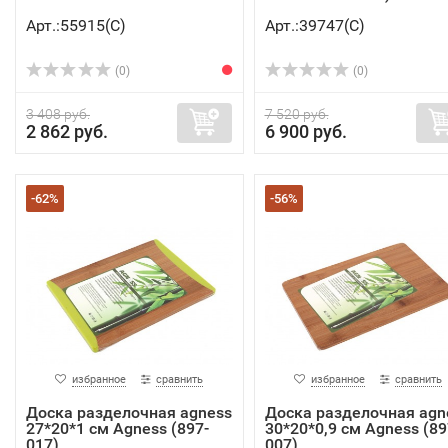
Арт.:55915(C)
Арт.:39747(C)
(0)
(0)
3 408 руб.
7 520 руб.
2 862 руб.
6 900 руб.
-62%
-56%
избранное
сравнить
избранное
сравнить
Доска разделочная agness
Доска разделочная agn
27*20*1 см Agness (897-
30*20*0,9 см Agness (89
017)
007)