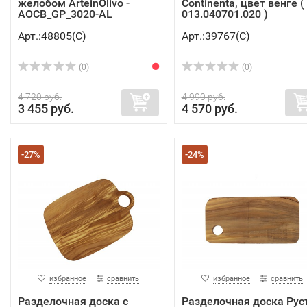
желобом ArteinOlivo -
Continenta, цвет венге (
AOCB_GP_3020-AL
013.040701.020 )
Арт.:48805(C)
Арт.:39767(C)
(0)
(0)
4 720 руб.
4 990 руб.
3 455 руб.
4 570 руб.
-27%
-24%
избранное
сравнить
избранное
сравнить
Разделочная доска c
Разделочная доска Рус