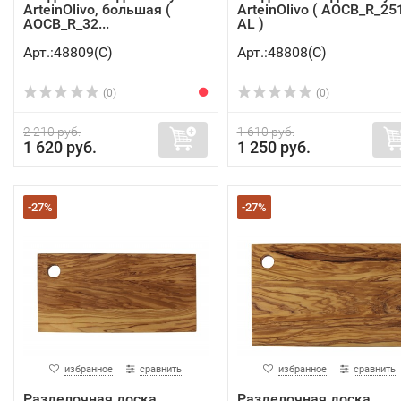
ArteinOlivo, большая (
ArteinOlivo ( AOCB_R_25
AOCB_R_32...
AL )
Арт.:48809(C)
Арт.:48808(C)
(0)
(0)
2 210 руб.
1 610 руб.
1 620 руб.
1 250 руб.
-27%
-27%
избранное
сравнить
избранное
сравнить
Разделочная доска
Разделочная доска