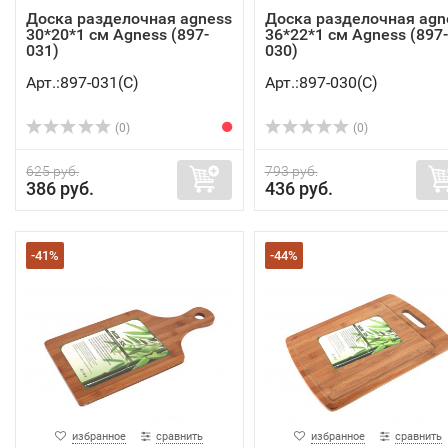
Доска разделочная agness
Доска разделочная agn
30*20*1 см Agness (897-
36*22*1 см Agness (897-
031)
030)
Арт.:897-031(C)
Арт.:897-030(C)
(0)
(0)
625 руб.
793 руб.
386 руб.
436 руб.
-41%
-44%
избранное
сравнить
избранное
сравнить