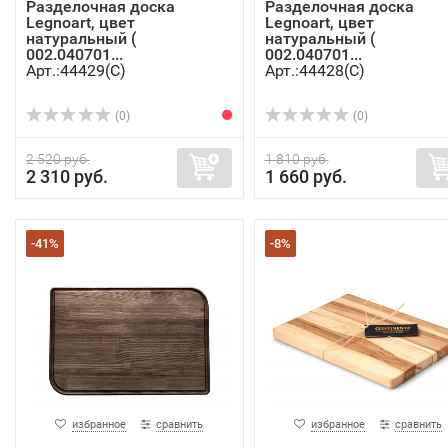
Разделочная доска
Разделочная доска
Legnoart, цвет
Legnoart, цвет
натуральный (
натуральный (
002.040701...
002.040701...
Арт.:44429(C)
Арт.:44428(C)
(0)
(0)
2 520 руб.
1 810 руб.
2 310 руб.
1 660 руб.
-41%
-8%
избранное
сравнить
избранное
сравнить