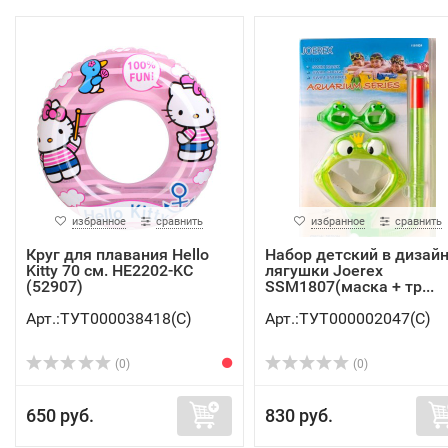
избранное
сравнить
избранное
сравнить
Круг для плавания Hello
Набор детский в дизай
Kitty 70 см. HE2202-KC
лягушки Joerex
(52907)
SSM1807(маска + тр...
Арт.:ТУТ000038418(C)
Арт.:ТУТ000002047(C)
(0)
(0)
650 руб.
830 руб.