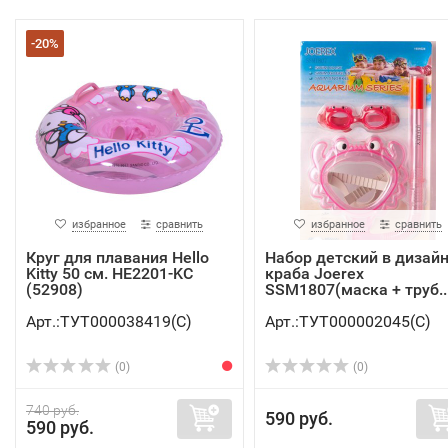
-20%
избранное
сравнить
избранное
сравнить
Круг для плавания Hello
Набор детский в дизай
Kitty 50 см. HE2201-KC
краба Joerex
(52908)
SSM1807(маска + труб..
Арт.:ТУТ000038419(C)
Арт.:ТУТ000002045(C)
(0)
(0)
740 руб.
590 руб.
590 руб.