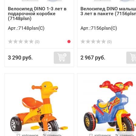
Велосипед DINO 1-3 лет в
Велосипед DINO малыш
подарочной коробке
3 лет в пакете (7156plsn
(7148plsn)
Арт.:7148plsn(C)
Арт.:7156plsn(C)
(0)
(0)
3 290 руб.
2 967 руб.
избранное
сравнить
избранное
сравнить