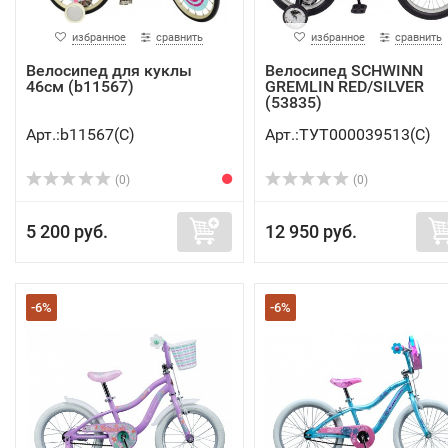
избранное
сравнить
избранное
сравнить
Велосипед для куклы
Велосипед SCHWINN
46см (b11567)
GREMLIN RED/SILVER
(53835)
Арт.:b11567(C)
Арт.:ТУТ000039513(C)
(0)
(0)
5 200 руб.
12 950 руб.
-6%
-6%