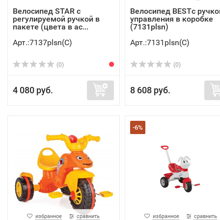
Велосипед STAR с
Велосипед BESTс ручко
регулируемой ручкой в
управления в коробке
пакете (цвета в ас...
(7131plsn)
Арт.:7137plsn(C)
Арт.:7131plsn(C)
(0)
(0)
4 080 руб.
8 608 руб.
-6%
избранное
сравнить
избранное
сравнить