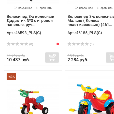
избранное
сравнить
избранное
сравнить
Велосипед 3-х колёсный
Велосипед 3-х колёсны
Дидактик №3 с игровой
Малыш ( Колеса
панелью, руч...
пластмасоовые) (461...
Арт.:46598_PLS(C)
Арт.:46185_PLS(C)
(0)
(0)
11 640 руб.
4 015 руб.
10 437 руб.
2 284 руб.
-43%