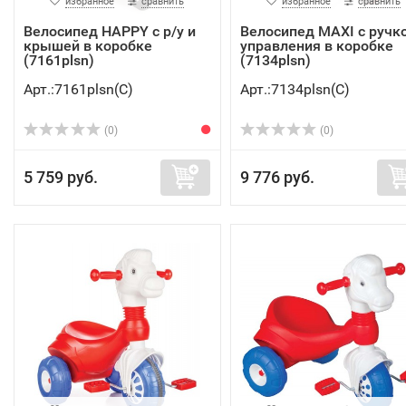
избранное
сравнить
избранное
сравнить
Велосипед HAPPY с р/у и
Велосипед MAXI с ручк
крышей в коробке
управления в коробке
(7161plsn)
(7134plsn)
Арт.:7161plsn(C)
Арт.:7134plsn(C)
(0)
(0)
5 759 руб.
9 776 руб.