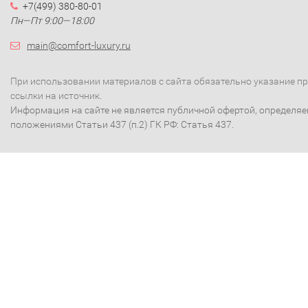
+7(499) 380-80-01
Пн—Пт 9:00—18:00
main@comfort-luxury.ru
При использовании материалов с сайта обязательно указание п
ссылки на источник.
Информация на сайте не является публичной офертой, определя
положениями Статьи 437 (п.2) ГК РФ: Статья 437.