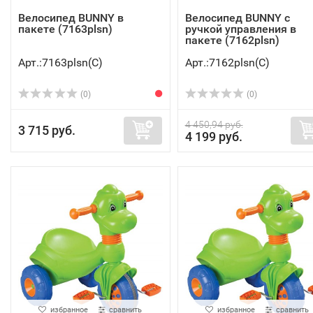
Велосипед BUNNY в
Велосипед BUNNY с
пакете (7163plsn)
ручкой управления в
пакете (7162plsn)
Арт.:7163plsn(C)
Арт.:7162plsn(C)
(0)
(0)
4 450,94 руб.
3 715 руб.
4 199 руб.
избранное
сравнить
избранное
сравнить