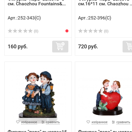
см. Chaozhou Fountains&...
см.16*11 см. Chaozhou ..
Арт.:252-343(C)
Арт.:252-396(C)
(0)
(0)
160 руб.
720 руб.
избранное
сравнить
избранное
сравнить
Фигурка "пара" высота=15
Фигурка "пара" высота