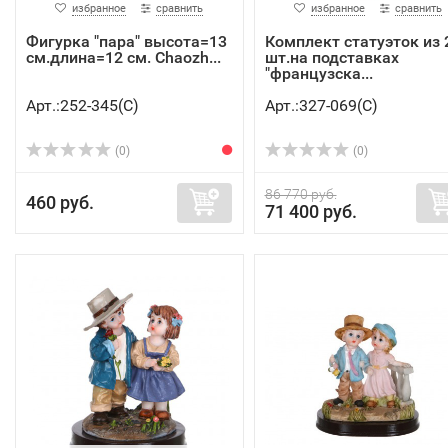
избранное
сравнить
избранное
сравнить
Фигурка "пара" высота=13
Комплект статуэток из 
см.длина=12 см. Chaozh...
шт.на подставках
"французска...
Арт.:252-345(C)
Арт.:327-069(C)
(0)
(0)
86 770 руб.
460 руб.
71 400 руб.