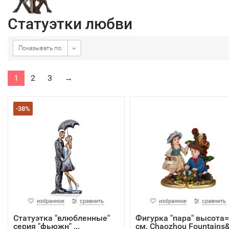
Статуэтки любви
Показывать по:
1
2
3
→
-38%
избранное
сравнить
избранное
сравнить
Статуэтка "влюбленные"
Фигурка "пара" высота
серия "фьюжн" ...
см. Chaozhou Fountains&.