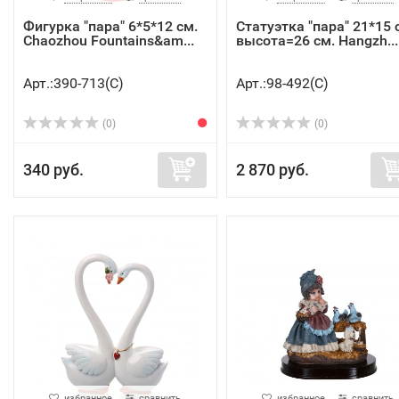
Фигурка "пара" 6*5*12 см.
Статуэтка "пара" 21*15 
Chaozhou Fountains&am...
высота=26 см. Hangzh...
Арт.:390-713(C)
Арт.:98-492(C)
(0)
(0)
340 руб.
2 870 руб.
избранное
сравнить
избранное
сравнить