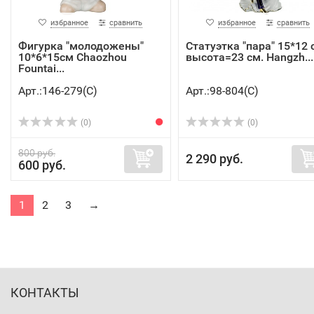
избранное
сравнить
избранное
сравнить
Фигурка "молодожены"
Статуэтка "пара" 15*12 
10*6*15см Chaozhou
высота=23 см. Hangzh...
Fountai...
Арт.:146-279(C)
Арт.:98-804(C)
(0)
(0)
800 руб.
2 290 руб.
600 руб.
1
2
3
→
КОНТАКТЫ