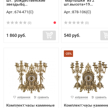
шт. "рождественские
"мартышки" из 2
звезды&q...
шт.высота=19...
Арт.:674-471(C)
Арт.:878-106(C)
(0)
(0)
1 860 руб.
540 руб.
-25%
избранное
сравнить
избранное
сравнить
Комплект:часы каминные
Комплект:часы каминн