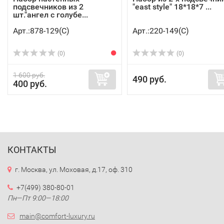
подсвечников из 2
"east style" 18*18*7 ...
шт."ангел с голубе...
Арт.:878-129(C)
Арт.:220-149(C)
(0)
(0)
1 600 руб.
490 руб.
400 руб.
КОНТАКТЫ
г. Москва, ул. Моховая, д.17, оф. 310
+7(499) 380-80-01
Пн—Пт 9:00—18:00
main@comfort-luxury.ru