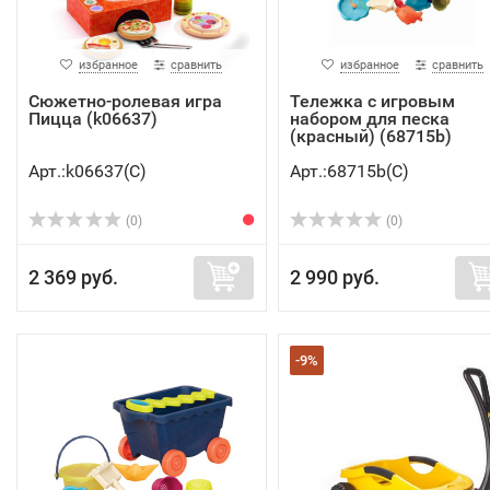
избранное
сравнить
избранное
сравнить
Сюжетно-ролевая игра
Тележка с игровым
Пицца (k06637)
набором для песка
(красный) (68715b)
Арт.:k06637(C)
Арт.:68715b(C)
(0)
(0)
2 369 руб.
2 990 руб.
-9%