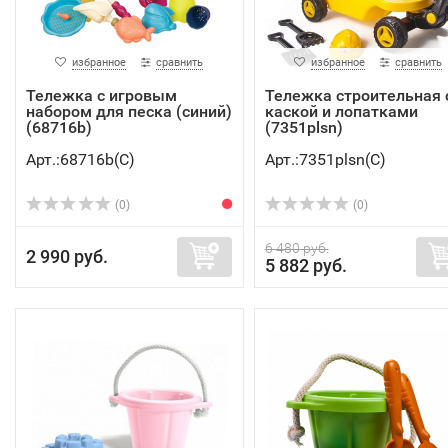
избранное
сравнить
избранное
сравнить
Тележка с игровым
Тележка строительная 
набором для песка (синий)
каской и лопатками
(68716b)
(7351plsn)
Арт.:68716b(C)
Арт.:7351plsn(C)
(0)
(0)
6 480 руб.
2 990 руб.
5 882 руб.