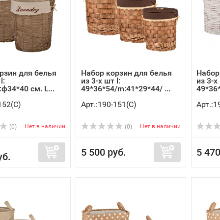
рзин для белья
Набор корзин для белья
Набор
l:
из 3-х шт l:
из 3-х 
ф34*40 см. L...
49*36*54/m:41*29*44/ ...
49*36*
152(C)
Арт.:190-151(C)
Арт.:1
Нет в наличии
Нет в наличии
(0)
(0)
5 500 руб.
5 470
уб.