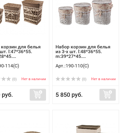
 корзин для белья
Набор корзин для белья
 шт. l:47*36*55.
из 3-х шт. l:48*36*55.
8*45....
m:39*27*45....
90-114(C)
Арт.:190-110(C)
Нет в наличии
Нет в наличии
(0)
(0)
 руб.
5 850 руб.