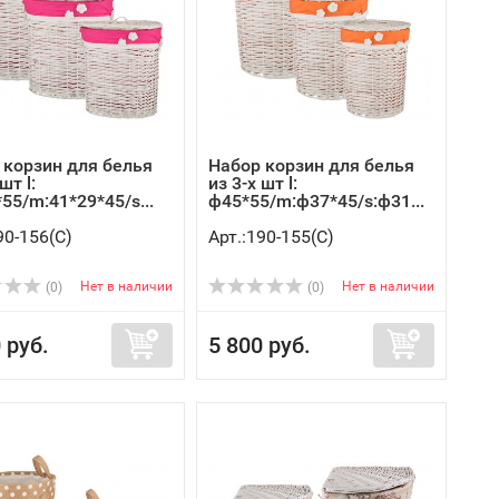
 корзин для белья
Набор корзин для белья
шт l:
из 3-х шт l:
55/m:41*29*45/s...
ф45*55/m:ф37*45/s:ф31...
90-156(C)
Арт.:190-155(C)
Нет в наличии
Нет в наличии
(0)
(0)
 руб.
5 800 руб.