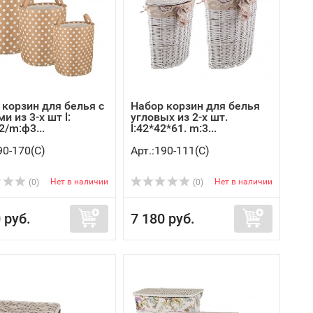
 корзин для белья с
Набор корзин для белья
и из 3-х шт l:
угловых из 2-х шт.
/m:ф3...
l:42*42*61. m:3...
90-170(C)
Арт.:190-111(C)
Нет в наличии
Нет в наличии
(0)
(0)
 руб.
7 180 руб.