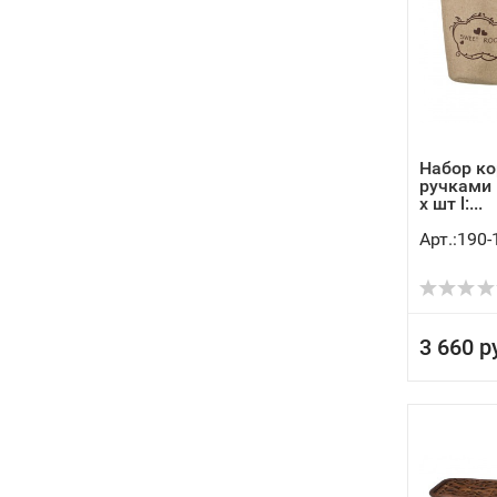
Набор ко
ручками 
х шт l:...
Арт.:190-
3 660 р