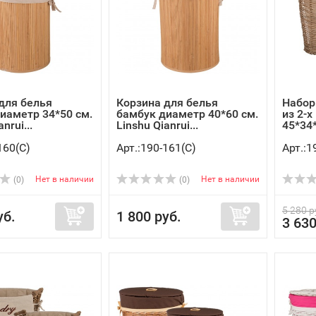
для белья
Корзина для белья
Набор
иаметр 34*50 см.
бамбук диаметр 40*60 см.
из 2-х 
nrui...
Linshu Qianrui...
45*34*
160(C)
Арт.:190-161(C)
Арт.:1
Нет в наличии
Нет в наличии
(0)
(0)
5 280 р
уб.
1 800 руб.
3 630