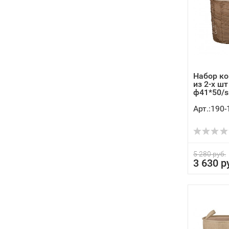
Набор ко
из 2-х шт 
ф41*50/s:
Арт.:190-
5 280 руб.
3 630 р