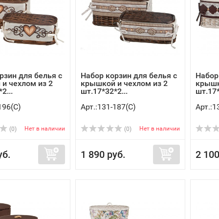
рзин для белья с
Набор корзин для белья с
Набор
и чехлом из 2
крышкой и чехлом из 2
крышк
2...
шт.17*32*2...
шт.17*
196(C)
Арт.:131-187(C)
Арт.:1
Нет в наличии
Нет в наличии
(0)
(0)
уб.
1 890 руб.
2 100