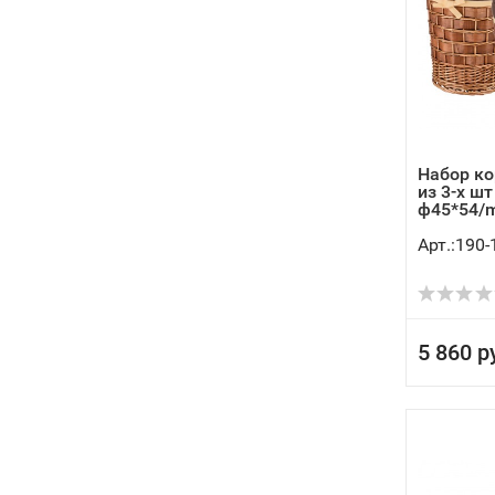
Набор ко
из 3-х шт 
ф45*54/m:
Арт.:190-
5 860 р