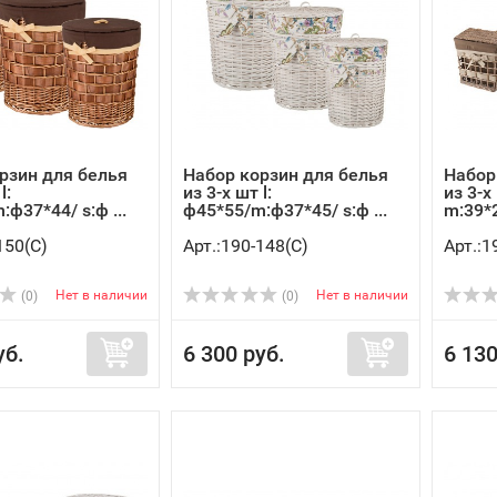
рзин для белья
Набор корзин для белья
Набор
l:
из 3-х шт l:
из 3-х
ф37*44/ s:ф ...
ф45*55/m:ф37*45/ s:ф ...
m:39*2
150(C)
Арт.:190-148(C)
Арт.:1
Нет в наличии
Нет в наличии
(0)
(0)
уб.
6 300 руб.
6 130