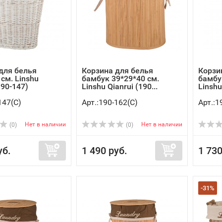
для белья
Корзина для белья
Корзи
 см. Linshu
бамбук 39*29*40 см.
бамбу
190-147)
Linshu Qianrui (190...
Linshu
147(C)
Арт.:190-162(C)
Арт.:1
Нет в наличии
Нет в наличии
(0)
(0)
уб.
1 490 руб.
1 730
-31%