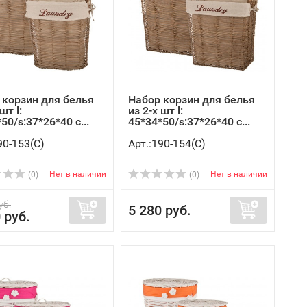
 корзин для белья
Набор корзин для белья
шт l:
из 2-х шт l:
50/s:37*26*40 с...
45*34*50/s:37*26*40 с...
90-153(C)
Арт.:190-154(C)
Нет в наличии
Нет в наличии
(0)
(0)
уб.
5 280 руб.
 руб.