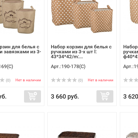
рзин для белья с
Набор корзин для белья с
Набор
и завязками из 3-
ручками из 3-х шт l:
ручкам
43*34*42/m:...
ф40*42
169(C)
Арт.:190-178(C)
Арт.:1
Нет в наличии
Нет в наличии
(0)
(0)
уб.
3 660 руб.
3 620