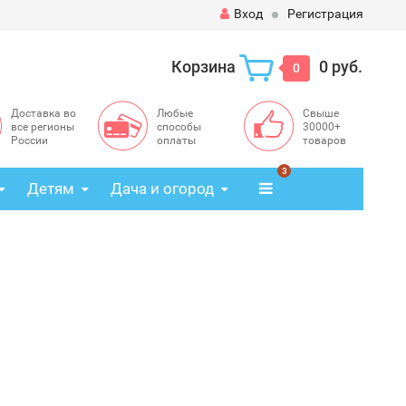
Вход
Регистрация
Корзина
0 руб.
0
Доставка во
Любые
Свыше
все регионы
способы
30000+
России
оплаты
товаров
3
Детям
Дача и огород