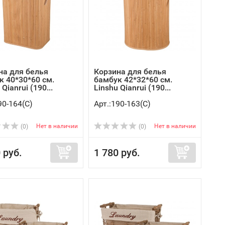
на для белья
Корзина для белья
к 40*30*60 см.
бамбук 42*32*60 см.
 Qianrui (190...
Linshu Qianrui (190...
90-164(C)
Арт.:190-163(C)
Нет в наличии
Нет в наличии
(0)
(0)
 руб.
1 780 руб.