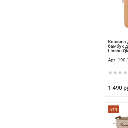
Корзина 
бамбук д
Linshu Qia
Арт.:190-
1 490 р
-31%