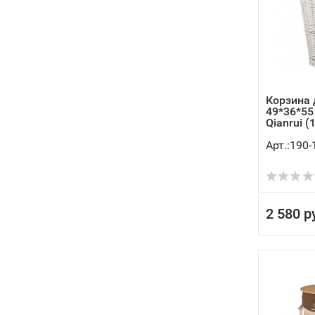
Корзина 
49*36*55
Qianrui (
Арт.:190-
2 580 р