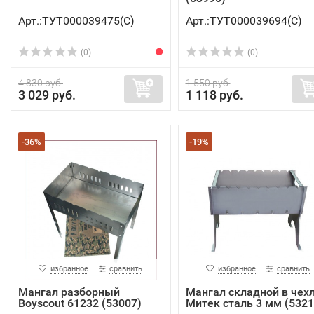
Арт.:ТУТ000039475(C)
Арт.:ТУТ000039694(C)
(0)
(0)
4 830 руб.
1 550 руб.
3 029 руб.
1 118 руб.
-36%
-19%
избранное
сравнить
избранное
сравнить
Мангал разборный
Мангал складной в чех
Boyscout 61232 (53007)
Митек сталь 3 мм (5321