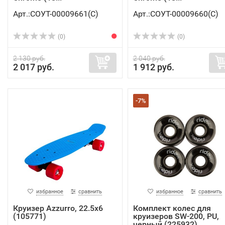
Арт.:СОУТ-00009661(C)
Арт.:СОУТ-00009660(C)
(0)
(0)
2 130 руб.
2 040 руб.
2 017 руб.
1 912 руб.
-7%
избранное
сравнить
избранное
сравнить
Круизер Azzurro, 22.5x6
Комплект колес для
(105771)
круизеров SW-200, PU,
черный (225932)