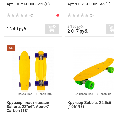
Арт.:СОУТ-00008225(C)
Арт.:СОУТ-00009662(C)
(0)
(0)
2 130 руб.
1 240 руб.
2 017 руб.
-6%
избранное
сравнить
избранное
сравнить
Круизер пластиковый
Круизер Sabbia, 22.5x6
Sahara, 22''x6'', Abec-7
(106198)
Carbon (181...