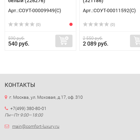
белый (226276)
(321186)
Арт.:СОУТ-00009949(C)
Арт.:СОУТ-00011592(C)
(0)
(0)
590 руб.
2 550 руб.
540 руб.
2 089 руб.
КОНТАКТЫ
г. Москва, ул. Моховая, д.17, оф. 310
+7(499) 380-80-01
Пн—Пт 9:00—18:00
main@comfort-luxury.ru