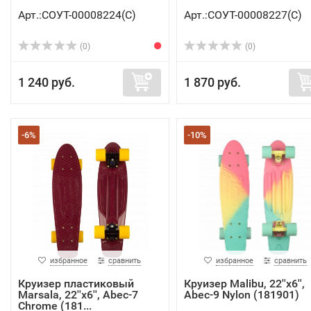
Арт.:СОУТ-00008224(C)
Арт.:СОУТ-00008227(C)
(0)
(0)
1 240 руб.
1 870 руб.
-6%
-10%
избранное
сравнить
избранное
сравнить
Круизер пластиковый
Круизер Malibu, 22''x6'',
Marsala, 22''x6'', Abec-7
Abec-9 Nylon (181901)
Chrome (181...