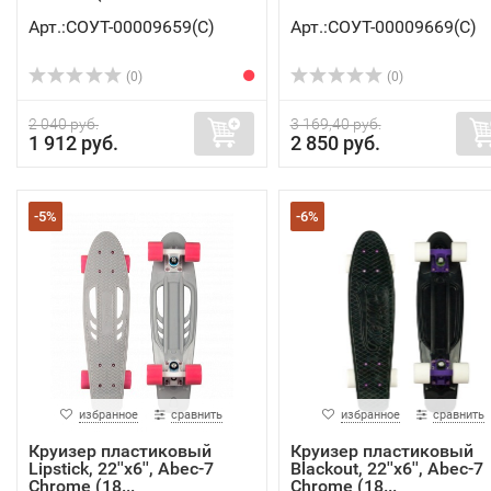
Арт.:СОУТ-00009659(C)
Арт.:СОУТ-00009669(C)
(0)
(0)
2 040 руб.
3 169,40 руб.
1 912 руб.
2 850 руб.
-5%
-6%
избранное
сравнить
избранное
сравнить
Круизер пластиковый
Круизер пластиковый
Lipstick, 22''x6'', Abec-7
Blackout, 22''x6'', Abec-7
Chrome (18...
Chrome (18...