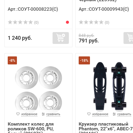
Арт.:СОУТ-00008223(C)
Арт.:СОУТ-00009943(C)
(0)
(0)
848 руб.
1 240 руб.
791 руб.
-8%
-18%
избранное
сравнить
избранное
сравнить
Комплект колес для
Круизер пластиковый
роликов SW-600, PU,
Phantom, 22''x6'', ABEC-7