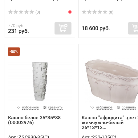
(0)
(0)
770 руб.
18 600 руб.
231 руб.
-50%
избранное
сравнить
избранное
сравнить
Кашпо белое 35*35*88
Кашпо "афродита" цвет:
(00002976)
жемчужно-белый
26*13*12...
Арт.:ZSC930-35(C)
Арт.:232-105(C)