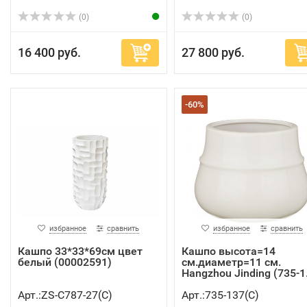
(0)
(0)
16 400 руб.
27 800 руб.
-60%
избранное
сравнить
избранное
сравнить
Кашпо 33*33*69см цвет
Кашпо высота=14
белый (00002591)
см.диаметр=11 см.
Hangzhou Jinding (735-1.
Арт.:ZS-C787-27(C)
Арт.:735-137(C)