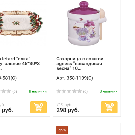
lefard "елка"
Сахарница с ложкой
угольное 45*30*3
agness "лавандовая
.
весна" 10...
9-581(C)
Арт.:358-1109(C)
В наличии
В наличии
(0)
(0)
уб.
719 руб.
 руб.
298 руб.
-29%