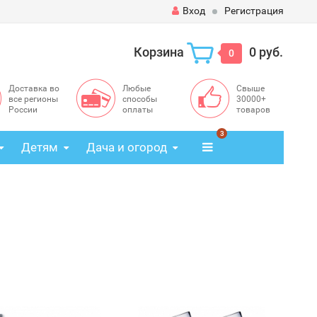
Вход
Регистрация
Корзина
0 руб.
0
Доставка во
Любые
Свыше
все регионы
способы
30000+
России
оплаты
товаров
3
Детям
Дача и огород