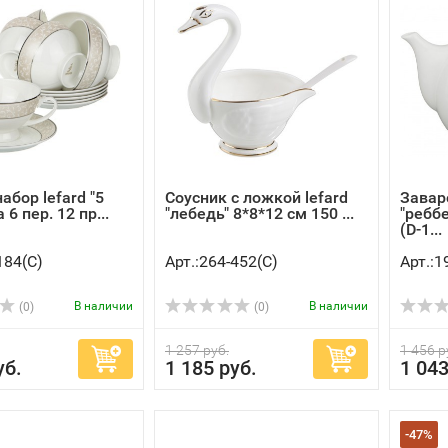
абор lefard "5
Соусник с ложкой lefard
Завар
а 6 пер. 12 пр...
"лебедь" 8*8*12 см 150 ...
"реббе
(D-1...
184(C)
Арт.:264-452(C)
Арт.:1
В наличии
В наличии
(0)
(0)
1 257 руб.
1 456 р
уб.
1 185 руб.
1 043
-47%