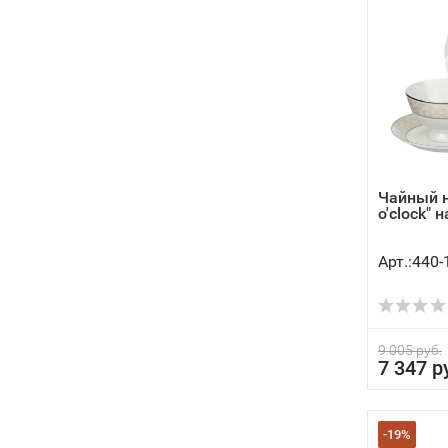
Чайный н
o'clock" н
Арт.:440-
9 005 руб.
7 347 р
-19%