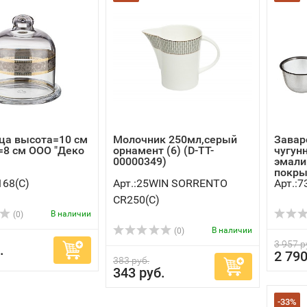
ца высота=10 см
Молочник 250мл,серый
Завар
=8 см ООО "Деко
орнамент (6) (D-TT-
чугун
)
00000349)
эмал
покры
168(C)
Арт.:25WIN SORRENTO
Арт.:7
CR250(C)
В наличии
(0)
В наличии
(0)
3 957 р
.
2 790
383 руб.
343 руб.
-33%