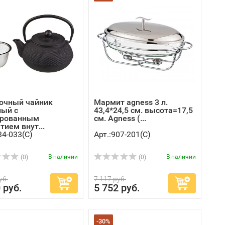
очный чайник
Мармит agness 3 л.
ный с
43,4*24,5 см. высота=17,5
ированным
см. Agness (...
тием внут...
34-033(C)
Арт.:907-201(C)
В наличии
В наличии
(0)
(0)
уб.
7 117 руб.
 руб.
5 752 руб.
-30%