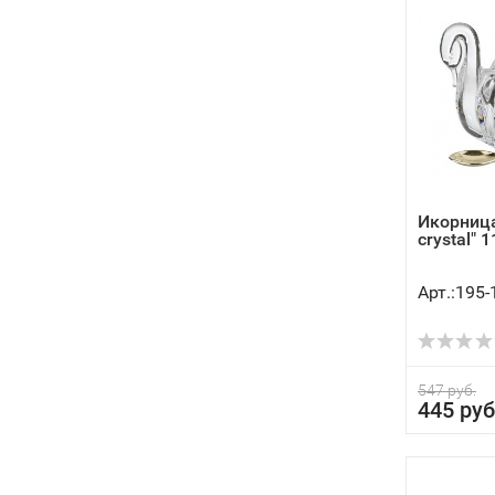
Икорница
crystal" 
Арт.:195-
547 руб.
445 руб