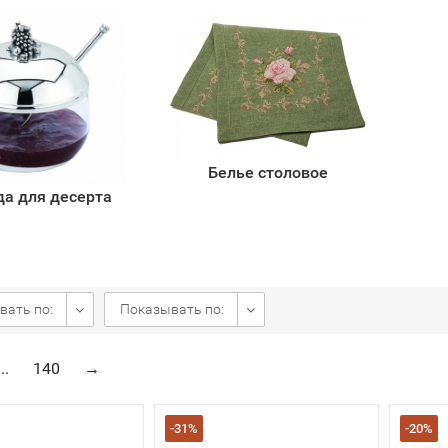
Белье столовое
да для десерта
вать по:
Показывать по:
...
140
→
-31%
-20%