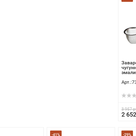
Завар
чугунн
эмалир
Арт.:7
3 957 р
2 652
-41%
-29%