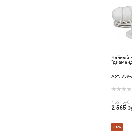
Чайный н
"диаманд"
...
Арт.:359-
4 537 руб.
2 565 р
-18%