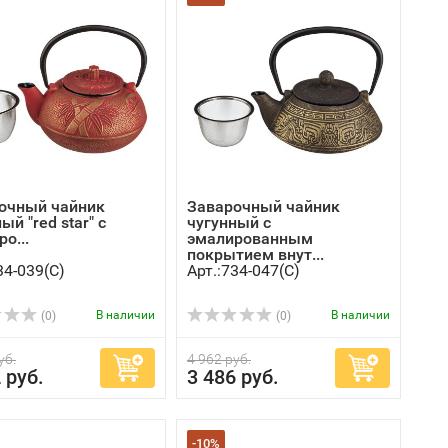
очный чайник
Заварочный чайник
ый "red star" с
чугунный с
о...
эмалированным
покрытием внут...
34-039(C)
Арт.:734-047(C)
В наличии
В наличии
(0)
(0)
уб.
4 962 руб.
 руб.
3 486 руб.
-10%