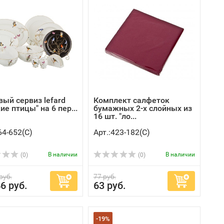
вый сервиз lefard
Комплект салфеток
ие птицы" на 6 пер...
бумажных 2-х слойных из
16 шт. "ло...
64-652(C)
Арт.:423-182(C)
В наличии
В наличии
(0)
(0)
руб.
77 руб.
6 руб.
63 руб.
-19%