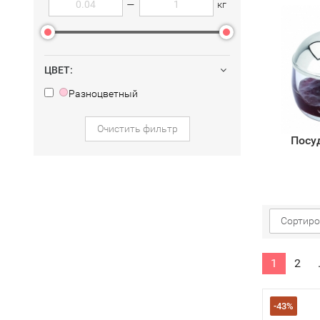
—
кг
ЦВЕТ:
Разноцветный
Очистить фильтр
Посу
Сортиро
1
2
-43%