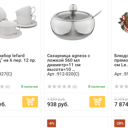
абор lefard
Сахарница agness с
Блюдо 
 на 6 пер. 12 пр.
ложкой 560 мл
прямо
диаметр=11 см
см Le..
высота=10 ...
327(C)
Арт.:912-020(C)
Арт.:5
В наличии
В наличии
(0)
(0)
1 359 руб.
9 793 р
уб.
938 руб.
7 874
-6%
-28%