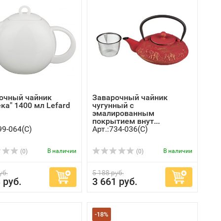
очный чайник
Заварочный чайник
ка" 1400 мл Lefard
чугунный с
эмалированным
покрытием внут...
99-064(C)
Арт.:734-036(C)
В наличии
В наличии
(0)
(0)
уб.
5 188 руб.
 руб.
3 661 руб.
-18%