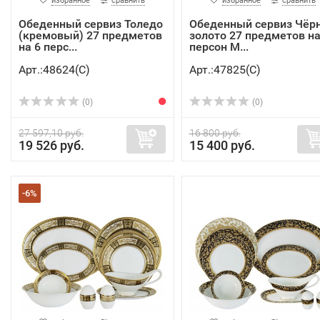
избранное
сравнить
избранное
сравнить
Обеденный сервиз Толедо
Обеденный сервиз Чёр
(кремовый) 27 предметов
золото 27 предметов на
на 6 перс...
персон M...
Арт.:48624(C)
Арт.:47825(C)
(0)
(0)
27 597,10 руб.
16 800 руб.
19 526 руб.
15 400 руб.
-6%