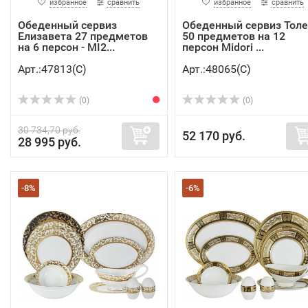
избранное
сравнить
избранное
сравнить
Обеденный сервиз
Обеденный сервиз Тол
Елизавета 27 предметов
50 предметов на 12
на 6 персон - MI2...
персон Midori ...
Арт.:47813(C)
Арт.:48065(C)
(0)
(0)
30 734,70 руб.
52 170 руб.
28 995 руб.
-8%
-6%