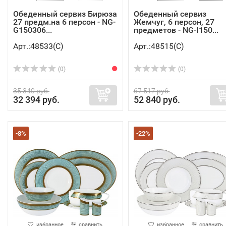
Обеденный сервиз Бирюза
Обеденный сервиз
27 предм.на 6 персон - NG-
Жемчуг, 6 персон, 27
G150306...
предметов - NG-I150...
Арт.:48533(C)
Арт.:48515(C)
(0)
(0)
35 340 руб.
67 517 руб.
32 394 руб.
52 840 руб.
-8%
-22%
избранное
сравнить
избранное
сравнить