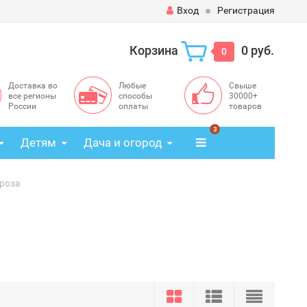
Вход
Регистрация
Корзина
0 руб.
0
Доставка во
Любые
Свыше
все регионы
способы
30000+
России
оплаты
товаров
3
Детям
Дача и огород
роза