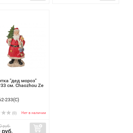
этка "дед мороз"
*33 см. Chaozhou Ze
62-233(C)
Нет в наличии
(0)
0 руб.
 руб.