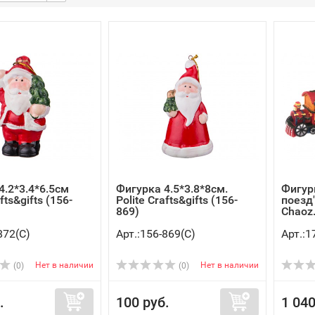
4.2*3.4*6.5см
Фигурка 4.5*3.8*8см.
Фигур
fts&gifts (156-
Polite Crafts&gifts (156-
поезд"
869)
Chaoz.
872(C)
Арт.:156-869(C)
Арт.:1
Нет в наличии
Нет в наличии
(0)
(0)
.
100 руб.
1 040