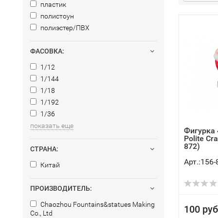
пластик
полистоун
полиэстер/ПВХ
ФАСОВКА:
1/12
1/144
1/18
1/192
1/36
показать еще
Фигурка 
Polite Cra
872)
СТРАНА:
Арт.:156-
Китай
ПРОИЗВОДИТЕЛЬ:
Chaozhou Fountains&statues Making
100 руб
Co., Ltd