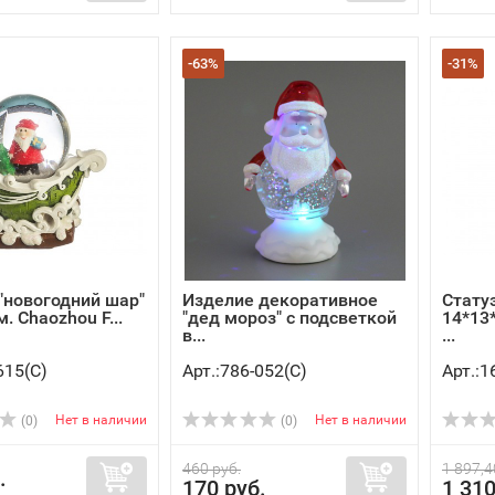
-63%
-31%
"новогодний шар"
Изделие декоративное
Стату
м. Chaozhou F...
"дед мороз" с подсветкой
14*13
в...
...
615(C)
Арт.:786-052(C)
Арт.:1
Нет в наличии
Нет в наличии
(0)
(0)
460 руб.
1 897,4
.
170 руб.
1 310