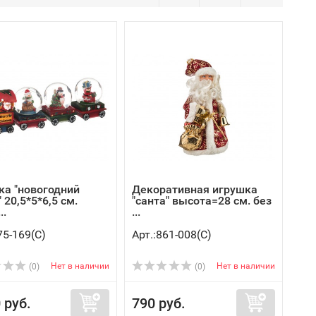
ка "новогодний
Декоративная игрушка
 20,5*5*6,5 см.
"санта" высота=28 см. без
..
...
75-169(C)
Арт.:861-008(C)
Нет в наличии
Нет в наличии
(0)
(0)
 руб.
790 руб.