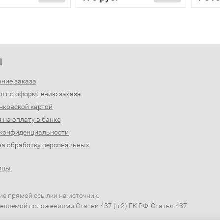
Ы
ние заказа
я по оформлению заказа
нковской картой
 на оплату в банке
 конфиденциальности
на обработку персональных
ицы
ие прямой ссылки на источник.
еляемой положениями Статьи 437 (п.2) ГК РФ: Статья 437.