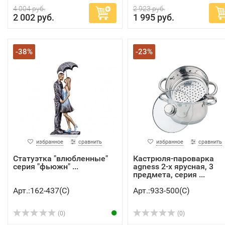
4 004 руб.
2 923 руб.
2 002 руб.
1 995 руб.
-38%
-23%
избранное
сравнить
избранное
сравнить
Статуэтка "влюбленные"
Кастрюля-пароварка
серия "фьюжн" ...
agness 2-х ярусная, 3
предмета, серия ...
Арт.:162-437(C)
Арт.:933-500(C)
(0)
(0)