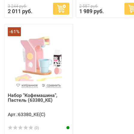
3 244 руб.
2 587 руб.
2 011 руб.
1 989 руб.
-61%
избранное
сравнить
Набор "Кофемашина",
Пастель (63380_KE)
Арт.:63380_KE(C)
(0)