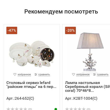
Рекомендуем посмотреть
-47%
-20%
избранное
сравнить
избранное
сравнить
Столовый сервиз lefard
Лампа настольная
"райские птицы" на 6 пер...
Серебряный коралл (Sil
coral) 70*46*8...
Арт.:264-652(C)
Арт.:K2BT-1004(C)
(0)
(0)