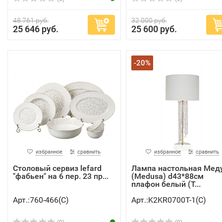
48 761 руб.
32 000 руб.
25 646 руб.
25 600 руб.
-20%
избранное
сравнить
избранное
сравнить
Столовый сервиз lefard
Лампа настольная Мед
"фабьен" на 6 пер. 23 пр...
(Medusa) d43*88см
плафон белый (T...
Арт.:760-466(C)
Арт.:K2KR0700T-1(C)