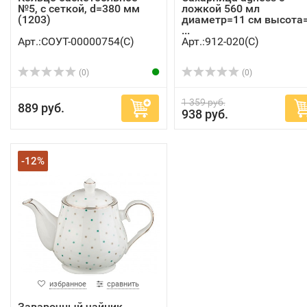
№5, с сеткой, d=380 мм
ложкой 560 мл
(1203)
диаметр=11 см высота
...
Арт.:СОУТ-00000754(C)
Арт.:912-020(C)
(0)
(0)
1 359 руб.
889 руб.
938 руб.
-12%
избранное
сравнить
Заварочный чайник