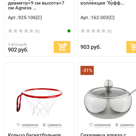
диаметр=9 см высота=7
коллекция "буфф...
см Agness ...
Арт.:925-106(C)
Арт.:162-303(C)
(0)
(0)
1 612 руб.
903 руб.
902 руб.
-31%
избранное
сравнить
избранное
сравнить
Кольцо баскетбольное
Сахарница agness с