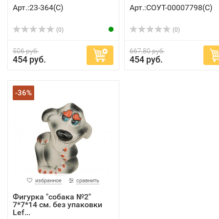
Арт.:23-364(C)
Арт.:СОУТ-00007798(C)
(0)
(0)
506 руб.
667,80 руб.
454 руб.
454 руб.
-36%
избранное
сравнить
Фигурка "собака №2"
7*7*14 см. без упаковки
Lef...