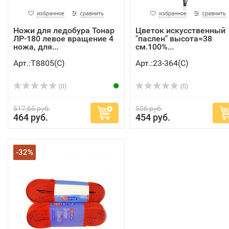
избранное
сравнить
избранное
сравнить
Ножи для ледобура Тонар
Цветок искусственный
ЛР-180 левое вращение 4
"паслен" высота=38
ножа, для...
см.100%...
Арт.:Т8805(C)
Арт.:23-364(C)
(0)
(0)
517,65 руб.
506 руб.
464 руб.
454 руб.
-32%