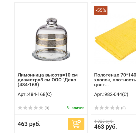
-55%
Лимонница высота=10 см
Полотенце 70*140
диаметр=8 см ООО "Деко
хлопок, плотность
(484-168)
цвет...
Арт.:484-168(C)
Арт.:982-044(C)
В наличии
(0)
(0)
1 025 руб.
463 руб.
463 руб.