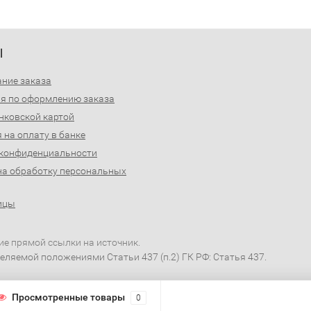
Ы
ние заказа
я по оформлению заказа
нковской картой
 на оплату в банке
 конфиденциальности
на обработку персональных
ицы
ие прямой ссылки на источник.
еляемой положениями Статьи 437 (п.2) ГК РФ: Статья 437.
Просмотренные товары
0