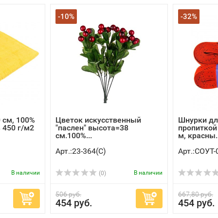
-10%
-32%
 см, 100%
Цветок искусственный
Шнурки дл
 450 г/м2
"паслен" высота=38
пропиткой 
см.100%...
м, красны..
Арт.:23-364(C)
Арт.:СОУТ-
В наличии
В наличии
(0)
506 руб.
667,80 руб.
454 руб.
454 руб.