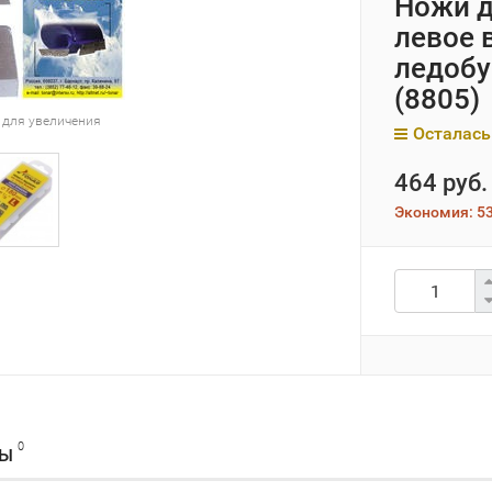
Ножи д
левое 
ледобу
(8805)
 для увеличения
Осталась
464 руб.
Экономия:
53
0
ВЫ