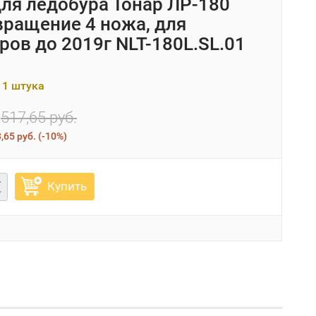
ля ледобура Тонар ЛР-180
вращение 4 ножа, для
ров до 2019г NLT-180L.SL.01
 1 штука
517,65 руб.
,65 руб.
(
-10%
)
Купить