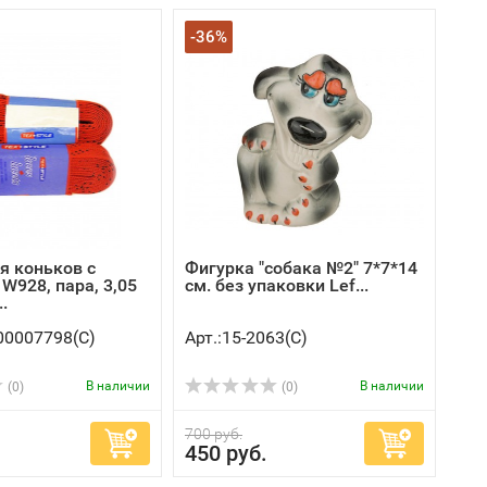
-36%
я коньков с
Фигурка "собака №2" 7*7*14
W928, пара, 3,05
см. без упаковки Lef...
.
00007798(C)
Арт.:15-2063(C)
В наличии
В наличии
(0)
(0)
700 руб.
450 руб.