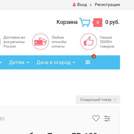
Вход
Регистрация
Корзина
0 руб.
0
Доставка во
Любые
Свыше
все регионы
способы
30000+
России
оплаты
товаров
3
Детям
Дача и огород
Следующий товар
(C)