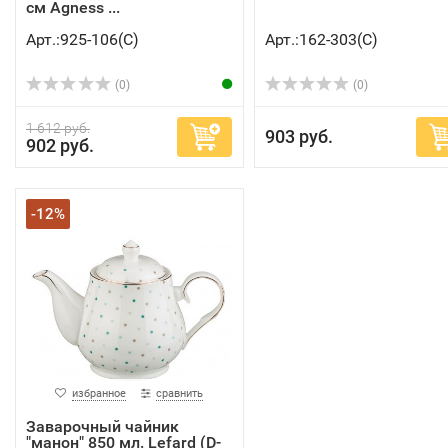
см Agness ...
Арт.:925-106(C)
Арт.:162-303(C)
(0)
(0)
1 612 руб.
903 руб.
902 руб.
-12%
избранное
сравнить
Заварочный чайник
"манон" 850 мл. Lefard (D-