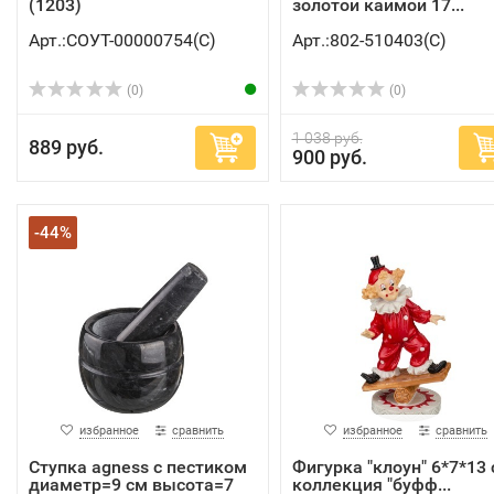
(1203)
золотой каймой 17...
Арт.:СОУТ-00000754(C)
Арт.:802-510403(C)
(0)
(0)
1 038 руб.
889 руб.
900 руб.
-44%
избранное
сравнить
избранное
сравнить
Ступка agness с пестиком
Фигурка "клоун" 6*7*13 
диаметр=9 см высота=7
коллекция "буфф...