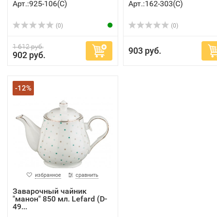
Арт.:925-106(C)
Арт.:162-303(C)
(0)
(0)
1 612 руб.
903 руб.
902 руб.
-12%
избранное
сравнить
Заварочный чайник
"манон" 850 мл. Lefard (D-
49...