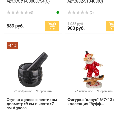
Арт.:СОУТ-00000754(C)
Арт.:802-510403(C)
(0)
(0)
1 038 руб.
889 руб.
900 руб.
-44%
избранное
сравнить
избранное
сравнить
Ступка agness с пестиком
Фигурка "клоун" 6*7*13 
диаметр=9 см высота=7
коллекция "буфф...
см Agness ...