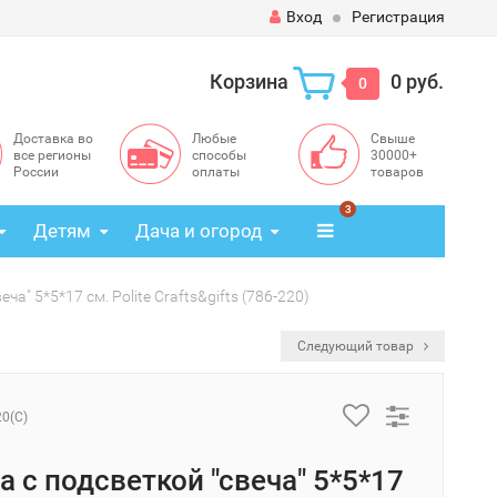
Вход
Регистрация
Корзина
0 руб.
0
Доставка во
Любые
Свыше
все регионы
способы
30000+
России
оплаты
товаров
3
Детям
Дача и огород
ча" 5*5*17 см. Polite Crafts&gifts (786-220)
Следующий товар
20(C)
а с подсветкой "свеча" 5*5*17