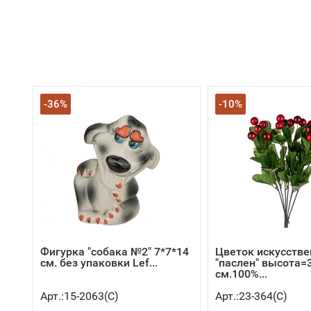
-36%
-10%
Фигурка "собака №2" 7*7*14
Цветок искусств
см. без упаковки Lef...
"паслен" высота=
см.100%...
Арт.:15-2063(C)
Арт.:23-364(C)