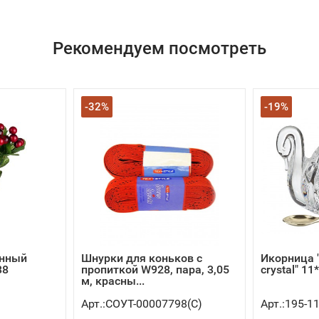
Рекомендуем посмотреть
-32%
-19%
енный
Шнурки для коньков с
Икорница 
38
пропиткой W928, пара, 3,05
crystal" 11
м, красны...
Арт.:СОУТ-00007798(C)
Арт.:195-1