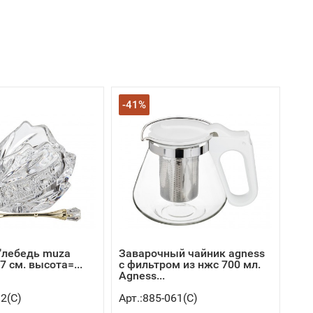
-41%
"лебедь muza
Заварочный чайник agness
*7 см. высота=...
с фильтром из нжс 700 мл.
Agness...
12(C)
Арт.:885-061(C)