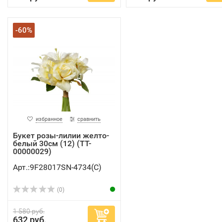
-60%
избранное
сравнить
Букет розы-лилии желто-
белый 30см (12) (TT-
00000029)
Арт.:9F28017SN-4734(C)
(0)
1 580 руб.
632 руб.