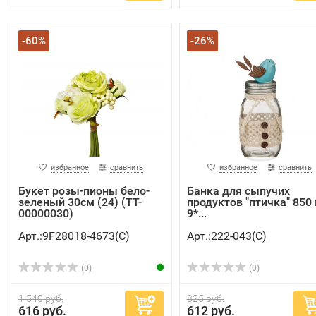
-60%
-26%
избранное
сравнить
избранное
сравнить
Букет розы-пионы бело-
Банка для сыпучих
зеленый 30см (24) (TT-
продуктов "птичка" 850 
00000030)
9*...
Арт.:9F28018-4673(C)
Арт.:222-043(C)
(0)
(0)
1 540 руб.
825 руб.
616 руб.
612 руб.