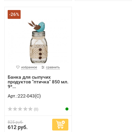
-26%
избранное
сравнить
Банка для сыпучих
продуктов "птичка" 850 мл.
9*...
Арт.:222-043(C)
(0)
825 руб.
612 руб.