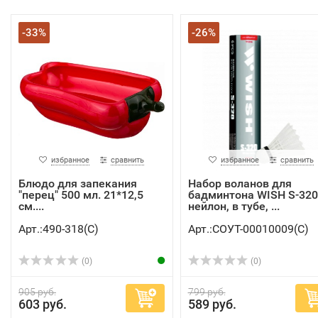
-33%
-26%
избранное
сравнить
избранное
сравнить
Блюдо для запекания
Набор воланов для
"перец" 500 мл. 21*12,5
бадминтона WISH S-320
см....
нейлон, в тубе, ...
Арт.:490-318(C)
Арт.:СОУТ-00010009(C)
(0)
(0)
905 руб.
799 руб.
603 руб.
589 руб.