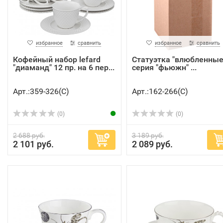
избранное
сравнить
избранное
сравнить
Кофейный набор lefard
Статуэтка "влюбленные
"диаманд" 12 пр. на 6 пер...
серия "фьюжн" ...
Арт.:359-326(C)
Арт.:162-266(C)
(0)
(0)
2 688 руб.
3 189 руб.
2 101 руб.
2 089 руб.