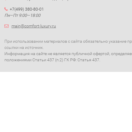
+7(499) 380-80-01
Пн—Пт 9:00—18:00
main@comfort-luxury.ru
При использовании материалов с сайта обязательно указание п
ссылки на источник.
Информация на сайте не является публичной офертой, определя
положениями Статьи 437 (п.2) ГК РФ: Статья 437.