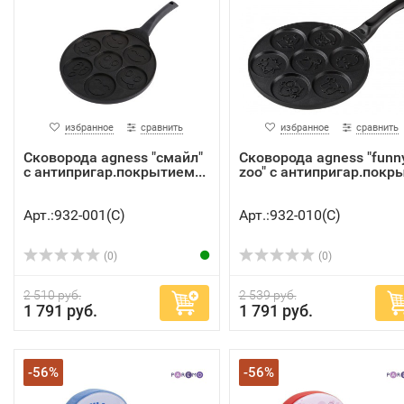
избранное
сравнить
избранное
сравнить
Сковорода agness "смайл"
Сковорода agness "funn
с антипригар.покрытием...
zoo" с антипригар.покры.
Арт.:932-001(C)
Арт.:932-010(C)
(0)
(0)
2 510 руб.
2 539 руб.
1 791 руб.
1 791 руб.
-56%
-56%