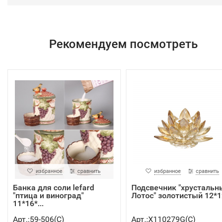
Рекомендуем посмотреть
избранное
сравнить
избранное
сравнить
Банка для соли lefard
Подсвечник "хрустальн
"птица и виноград"
Лотос" золотистый 12*12
11*16*...
Арт.:59-506(C)
Арт.:X110279G(C)