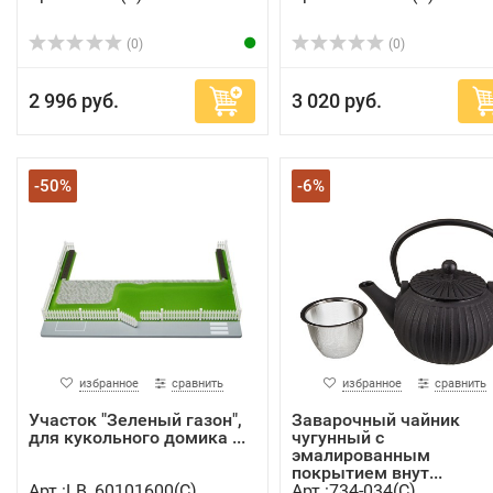
(0)
(0)
2 996 руб.
3 020 руб.
-50%
-6%
избранное
сравнить
избранное
сравнить
Участок "Зеленый газон",
Заварочный чайник
для кукольного домика ...
чугунный с
эмалированным
покрытием внут...
Арт.:LB_60101600(C)
Арт.:734-034(C)