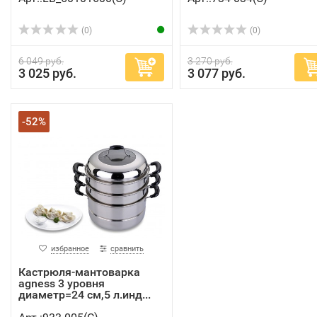
(0)
(0)
6 049 руб.
3 270 руб.
3 025 руб.
3 077 руб.
-52%
избранное
сравнить
Кастрюля-мантоварка
agness 3 уровня
диаметр=24 см,5 л.инд...