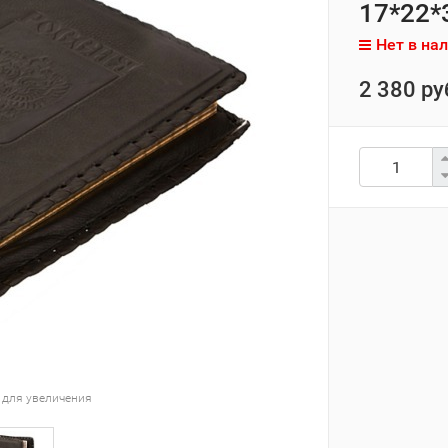
17*22*3
Нет в на
2 380 ру
 для увеличения