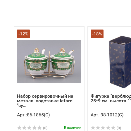
-12%
-18%
Набор сервировочный на
Фигурка "верблю
металл. подставке lefard
25*9 см. высота 17
"су...
Арт.:86-1865(C)
Арт.:98-1012(C)
В наличии
(0)
(0)