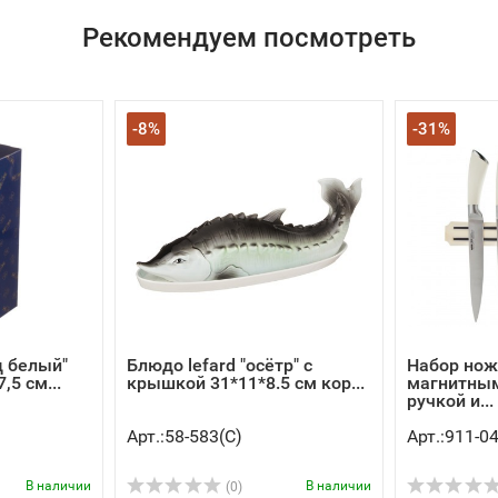
Рекомендуем посмотреть
-8%
-31%
д белый"
Блюдо lefard "осётр" с
Набор ноже
,5 см...
крышкой 31*11*8.5 см кор...
магнитны
ручкой и...
Арт.:58-583(C)
Арт.:911-0
В наличии
В наличии
(0)