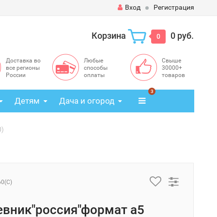
Вход
Регистрация
Корзина
0 руб.
0
Доставка во
Любые
Свыше
все регионы
способы
30000+
России
оплаты
товаров
3
Детям
Дача и огород
0)
60(C)
вник"россия"формат а5