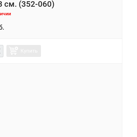
 см. (352-060)
личии
б.
Купить