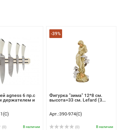
-39%
й agness 6 пр.с
Фигурка "зима" 12*8 см.
м держателем и
высота=33 см. Lefard (3...
41(C)
Арт.:390-974(C)
В наличии
В наличии
(0)
(0)